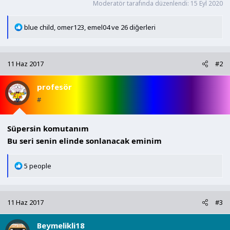
Moderatör tarafında düzenlendi:
15 Eyl 2020
T
blue child
,
omer123
,
emel04
ve 26 diğerleri
e
p
k
11 Haz 2017
#2
i
l
profesör
e
r
#
:
Süpersin komutanım
Bu seri senin elinde sonlanacak eminim
T
5 people
e
p
k
11 Haz 2017
#3
i
l
Beymelikli18
e