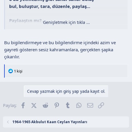
bul, buluştur, tara, düzenle, paylaş...
Paylaaştın mı?..
Genişletmek için tıkla ...
OHH!
Şimdi relaks...
Çoğumuzun yapısında bu var...
Bu bigilendirmeye ve bu bilgilendirme içindeki azim ve
gayreti gösteren sesiz kahramanlara, gerçekten şapka
Teşekkür ediyorum değerli kardeşim;
çıkarılır.
sevgi ve saygılar...
T
1 kişi
e
p
k
Cevap yazmak için giriş yap yada kayıt ol.
i
l
Facebook
X (Twitter)
Reddit
Pinterest
Tumblr
WhatsApp
E-posta
Link
Paylaş:
e
r
:
1964-1965 Akbulut Kaan Ceylan Yayınları