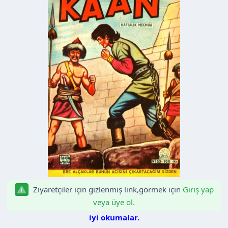
a
i
n
h
i
Ziyaretçiler için gizlenmiş link,görmek için
Giriş yap
veya üye ol.
iyi okumalar.