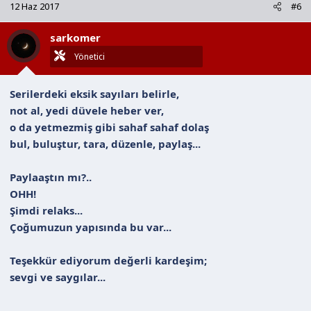
12 Haz 2017
#6
i
l
sarkomer
e
r
Yönetici
:
Serilerdeki eksik sayıları belirle,
not al, yedi düvele heber ver,
o da yetmezmiş gibi sahaf sahaf dolaş
bul, buluştur, tara, düzenle, paylaş...
Paylaaştın mı?..
OHH!
Şimdi relaks...
Çoğumuzun yapısında bu var...
Teşekkür ediyorum değerli kardeşim;
sevgi ve saygılar...