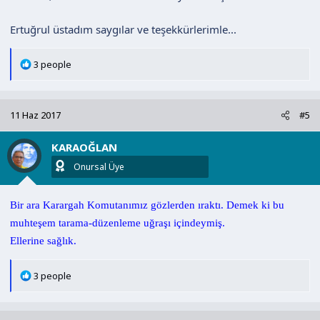
Ertuğrul üstadım saygılar ve teşekkürlerimle...
T
3 people
e
p
k
11 Haz 2017
#5
i
l
KARAOĞLAN
e
r
Onursal Üye
:
Bir ara Karargah Komutanımız gözlerden ıraktı. Demek ki bu
muhteşem tarama-düzenleme uğraşı içindeymiş.
Ellerine sağlık.
T
3 people
e
p
k