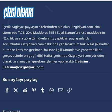
İçerik sağlayıcı paylaşım sitelerinden biri olan Cizgidiyari.com isimli
sitemizde T.C.K 20.ci Madde ve 5651 Sayılı Kanun'un 4.cü maddesinin
(2).ci fıkrasına göre tüm üyelerimiz yaptıkları paylaşımlardan
sorumludur. Cizgidiyari.com hakkında yapılacak tüm hukuksal şikayetler
buradan iletişime geçilmesi halinde ilgili kanunlar ve yönetmelikler
çerçevesinde en geç 1 (Bir) Hafta içerisinde Cizgidiyari.com yönetimi
olarak tarafımızdan gereken işlemler yapılacaktır.
İletişim :
iletisim@cizgidiyari.com
Bu sayfayı paylaş
Facebook
X (Twitter)
Reddit
Pinterest
Tumblr
WhatsApp
E-posta
Link
Tema seçici