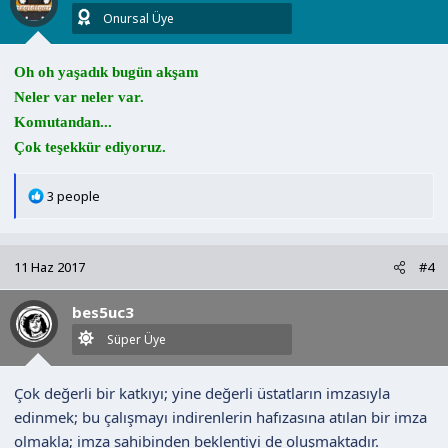
r
Onursal Üye
:
Oh oh yaşadık bugün akşam
Neler var neler var.
Komutandan...
Çok teşekkür ediyoruz.
T
3 people
e
p
k
11 Haz 2017
#4
i
l
bes5uc3
e
r
Süper Üye
:
Çok değerli bir katkıyı; yine değerli üstatların imzasıyla
edinmek; bu çalışmayı indirenlerin hafızasına atılan bir imza
olmakla; imza sahibinden beklentiyi de oluşmaktadır.