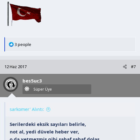
T
3 people
e
p
k
12 Haz 2017
#7
i
l
bes5uc3
e
r
Süper Üye
:
sarkomer' Alıntı:
Serilerdeki eksik sayıları belirle,
not al, yedi düvele heber ver,
o da yetmezmiş gibi sahaf sahaf dolaş