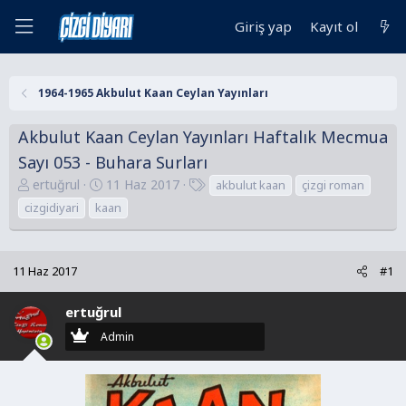
Giriş yap
Kayıt ol
1964-1965 Akbulut Kaan Ceylan Yayınları
Akbulut Kaan Ceylan Yayınları Haftalık Mecmua
Sayı 053 - Buhara Surları
K
B
E
ertuğrul
11 Haz 2017
akbulut kaan
çizgi roman
o
a
t
cizgidiyari
kaan
n
ş
i
u
l
k
y
a
e
11 Haz 2017
#1
u
n
t
B
g
l
ertuğrul
a
ı
e
Admin
ş
ç
r
l
t
a
a
t
r