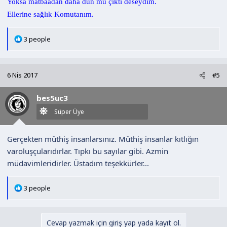
Yoksa matbaadan daha dün mü çıktı deseydim.
Ellerine sağlık Komutanım.
T
3 people
e
p
k
6 Nis 2017
#5
i
l
bes5uc3
e
r
Süper Üye
:
Gerçekten müthiş insanlarsınız. Müthiş insanlar kıtlığın
varoluşçularıdırlar. Tıpkı bu sayılar gibi. Azmin
müdavimleridirler. Üstadım teşekkürler...
T
3 people
e
p
k
Cevap yazmak için giriş yap yada kayıt ol.