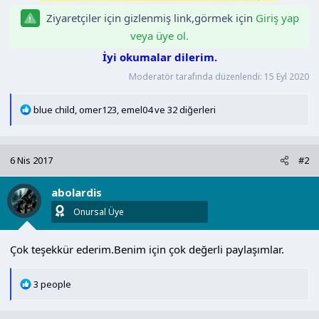
Ziyaretçiler için gizlenmiş link,görmek için
Giriş yap
veya üye ol.
İyi okumalar dilerim.
Moderatör tarafında düzenlendi:
15 Eyl 2020
T
blue child
,
omer123
,
emel04
ve 32 diğerleri
e
p
k
6 Nis 2017
#2
i
l
abolardis
e
r
Onursal Üye
:
Çok teşekkür ederim.Benim için çok değerli paylaşımlar.
T
3 people
e
p