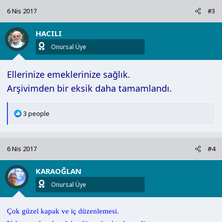
k
6 Nis 2017
#3
i
l
HACILI
e
r
Onursal Üye
:
Ellerinize emeklerinize sağlık.
Arşivimden bir eksik daha tamamlandı.
T
3 people
e
p
k
6 Nis 2017
#4
i
l
KARAOĞLAN
e
r
Onursal Üye
:
Çok güzel kapak ve iç düzenlemesi.