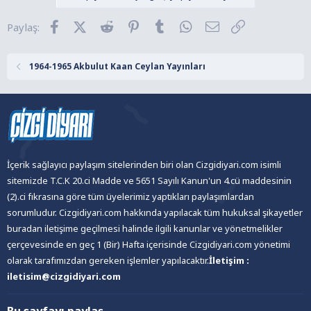
i
l
Facebook
X (Twitter)
Reddit
Pinterest
Tumblr
WhatsApp
E-posta
Link
Paylaş:
e
r
:
1964-1965 Akbulut Kaan Ceylan Yayınları
İçerik sağlayıcı paylaşım sitelerinden biri olan Cizgidiyari.com isimli
sitemizde T.C.K 20.ci Madde ve 5651 Sayılı Kanun'un 4.cü maddesinin
(2).ci fıkrasına göre tüm üyelerimiz yaptıkları paylaşımlardan
sorumludur. Cizgidiyari.com hakkında yapılacak tüm hukuksal şikayetler
buradan iletişime geçilmesi halinde ilgili kanunlar ve yönetmelikler
çerçevesinde en geç 1 (Bir) Hafta içerisinde Cizgidiyari.com yönetimi
olarak tarafımızdan gereken işlemler yapılacaktır.
İletişim :
iletisim@cizgidiyari.com
Bu sayfayı paylaş