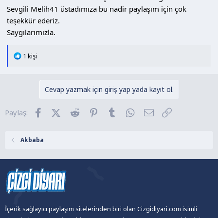
Sevgili Melih41 üstadımıza bu nadir paylaşım için çok
teşekkür ederiz.
Saygılarımızla.
T
1 kişi
e
p
k
Cevap yazmak için giriş yap yada kayıt ol.
i
l
Facebook
X (Twitter)
Reddit
Pinterest
Tumblr
WhatsApp
E-posta
Link
Paylaş:
e
r
:
Akbaba
İçerik sağlayıcı paylaşım sitelerinden biri olan Cizgidiyari.com isimli