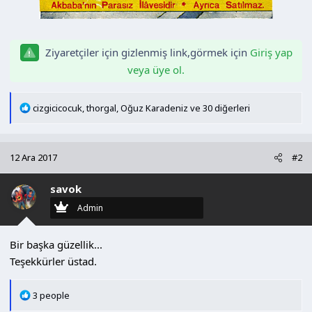
Ziyaretçiler için gizlenmiş link,görmek için
Giriş yap
veya üye ol.
T
cizgicicocuk
,
thorgal
,
Oğuz Karadeniz
ve 30 diğerleri
e
p
k
12 Ara 2017
#2
i
l
savok
e
r
Admin
:
Bir başka güzellik...
Teşekkürler üstad.
T
3 people
e