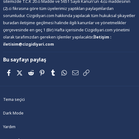
sitemizde T.C.K 20.ci Madde ve 5651 Sayılı Kanun'un 4.cü maddesinin
(2).ci fıkrasına göre tüm üyelerimiz yaptıkları paylaşımlardan
sorumludur. Cizgidiyari.com hakkında yapılacak tüm hukuksal şikayetler
buradan iletişime geçilmesi halinde ilgili kanunlar ve yönetmelikler
çerçevesinde en geç 1 (Bir) Hafta içerisinde Cizgidiyari.com yönetimi
olarak tarafımızdan gereken işlemler yapılacaktır.
İletişim :
iletisim@cizgidiyari.com
Bu sayfayı paylaş
Facebook
X (Twitter)
Reddit
Pinterest
Tumblr
WhatsApp
E-posta
Link
Tema seçici
Dark Mode
Yardım