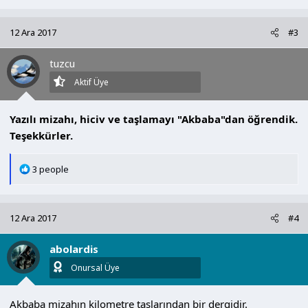
p
k
12 Ara 2017
#3
i
l
tuzcu
e
r
Aktif Üye
:
Yazılı mizahı, hiciv ve taşlamayı "Akbaba"dan öğrendik.
Teşekkürler.
T
3 people
e
p
k
12 Ara 2017
#4
i
l
abolardis
e
r
Onursal Üye
:
Akbaba mizahın kilometre taşlarından bir dergidir.