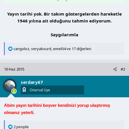
Yayın tarihi yok. Bir takım göstergelerden hareketle
1946 yılına ait olduğunu tahmin ediyorum.
Saygılarımla​
T
cangoloz
,
veryabsurd
,
emel04
ve 17 diğerleri
e
p
k
10 Haz 2015
#2
i
l
serdary67
e
r
Onursal Üye
:
Abim yayın tarihini boşver kendinizi yorup ulaştırmış
olmanız yeterli.
T
2 people