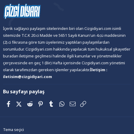
İçerik sağlayıcı paylaşım sitelerinden biri olan Cizgidiyari.com isimli
sitemizde T.C.K 20.ci Madde ve 5651 Sayılı Kanun'un 4.cü maddesinin
(2).ci fıkrasına göre tüm üyelerimiz yaptıkları paylaşımlardan
sorumludur. Cizgidiyari.com hakkında yapılacak tüm hukuksal şikayetler
buradan iletişime geçilmesi halinde ilgili kanunlar ve yönetmelikler
çerçevesinde en geç 1 (Bir) Hafta içerisinde Cizgidiyari.com yönetimi
olarak tarafımızdan gereken işlemler yapılacaktır.
İletişim :
iletisim@cizgidiyari.com
Bu sayfayı paylaş
Facebook
X (Twitter)
Reddit
Pinterest
Tumblr
WhatsApp
E-posta
Link
Tema seçici