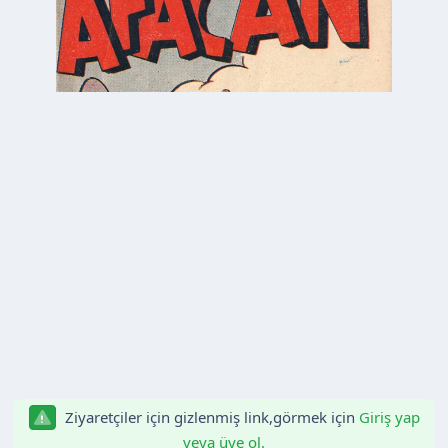
n
h
i
Ziyaretçiler için gizlenmiş link,görmek için
Giriş yap
veya üye ol.