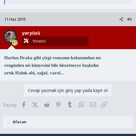
e
p
k
11 Haz 2015
#3
i
l
yeryüzü
e
r
Yönetici
:
Harlan Draka gibi çizgi romanın kokusundan mı
renginden mi künyesini bile hissetmeye başladın
artık Haluk abi, sağol, varol...
Cevap yazmak için giriş yap yada kayıt ol.
Facebook
X (Twitter)
Reddit
Pinterest
Tumblr
WhatsApp
E-posta
Link
Paylaş:
Afacan