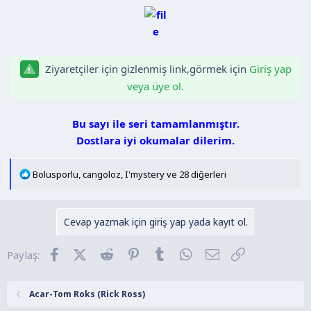
a
i
n
h
i
Ziyaretçiler için gizlenmiş link,görmek için
Giriş yap
veya üye ol.
Bu sayı ile seri tamamlanmıştır.
Dostlara iyi okumalar dilerim.
T
Bolusporlu
,
cangoloz
,
I'mystery
ve 28 diğerleri
e
p
k
Cevap yazmak için giriş yap yada kayıt ol.
i
l
Facebook
X (Twitter)
Reddit
Pinterest
Tumblr
WhatsApp
E-posta
Link
Paylaş:
e
r
:
Acar-Tom Roks (Rick Ross)