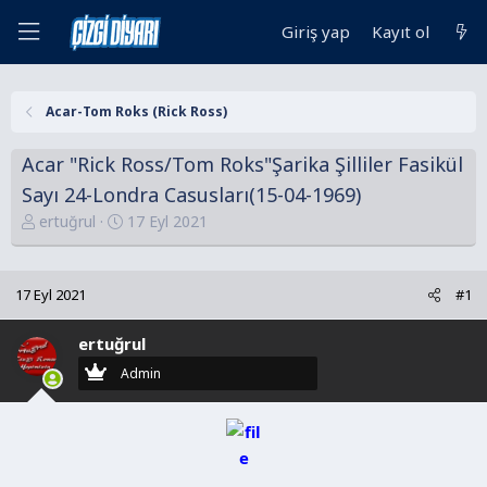
Giriş yap
Kayıt ol
Acar-Tom Roks (Rick Ross)
Acar "Rick Ross/Tom Roks"Şarika Şilliler Fasikül
Sayı 24-Londra Casusları(15-04-1969)
K
B
ertuğrul
17 Eyl 2021
o
a
n
ş
u
l
17 Eyl 2021
#1
y
a
u
n
ertuğrul
B
g
Admin
a
ı
ş
ç
l
t
a
a
t
r