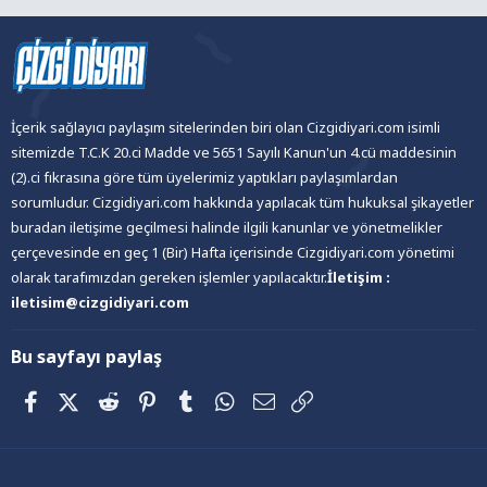
İçerik sağlayıcı paylaşım sitelerinden biri olan Cizgidiyari.com isimli
sitemizde T.C.K 20.ci Madde ve 5651 Sayılı Kanun'un 4.cü maddesinin
(2).ci fıkrasına göre tüm üyelerimiz yaptıkları paylaşımlardan
sorumludur. Cizgidiyari.com hakkında yapılacak tüm hukuksal şikayetler
buradan iletişime geçilmesi halinde ilgili kanunlar ve yönetmelikler
çerçevesinde en geç 1 (Bir) Hafta içerisinde Cizgidiyari.com yönetimi
olarak tarafımızdan gereken işlemler yapılacaktır.
İletişim :
iletisim@cizgidiyari.com
Bu sayfayı paylaş
Facebook
X (Twitter)
Reddit
Pinterest
Tumblr
WhatsApp
E-posta
Link