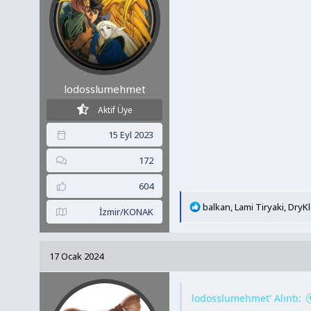
:
lodosslumehmet
Aktif Üye
15 Eyl 2023
172
604
T
balkan
,
Lami Tiryaki
,
DryK
İzmir/KONAK
e
p
k
17 Ocak 2024
i
l
e
lodosslumehmet' Alıntı:
r