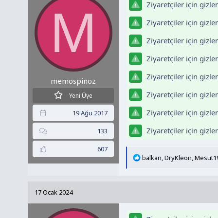
e
Ziyaretçiler için gizl
M
r
:
Ziyaretçiler için gizl
Ziyaretçiler için gizl
Ziyaretçiler için gizl
Ziyaretçiler için gizl
memospinoz
Ziyaretçiler için gizl
Yeni Üye
Ziyaretçiler için gizl
19 Ağu 2017
Ziyaretçiler için gizl
133
607
T
balkan
,
DryKleon
,
Mesut1
e
p
k
17 Ocak 2024
i
l
e