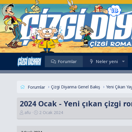
Forumlar
Neler yeni
Çizgi Diyarına Genel Bakış
Yeni Çıkan Yay
Forumlar
2024 Ocak - Yeni çıkan çizgi r
K
B
afu
2 Ocak 2024
o
a
n
ş
u
l