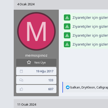
k
4 Ocak 2024
i
l
e
Ziyaretçiler için gizl
M
r
:
Ziyaretçiler için gizl
Ziyaretçiler için gizl
Ziyaretçiler için gizl
memospinoz
Yeni Üye
19 Ağu 2017
133
T
balkan
,
DryKleon
,
Calligr
607
e
p
k
11 Ocak 2024
i