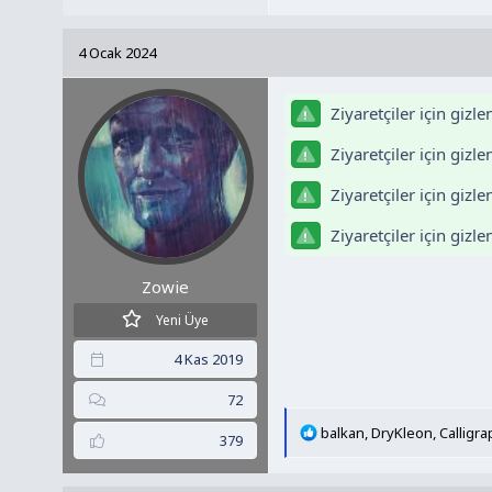
p
k
4 Ocak 2024
i
l
e
Ziyaretçiler için gizl
r
:
Ziyaretçiler için gizl
Ziyaretçiler için gizl
Ziyaretçiler için gizl
Zowie
Yeni Üye
4 Kas 2019
72
T
balkan
,
DryKleon
,
Calligr
379
e
p