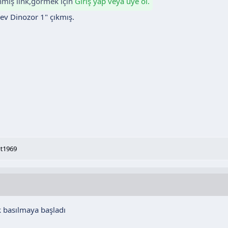
enmiş link,görmek için
Giriş yap veya üye ol.
ev Dinozor 1" çıkmış.
t1969
 basılmaya başladı