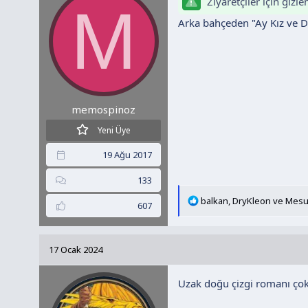
Ziyaretçiler için gizl
M
r
Arka bahçeden "Ay Kız ve D
:
memospinoz
Yeni Üye
19 Ağu 2017
133
T
balkan
,
DryKleon
ve
Mesu
607
e
p
k
17 Ocak 2024
i
l
Uzak doğu çizgi romanı çok
e
r