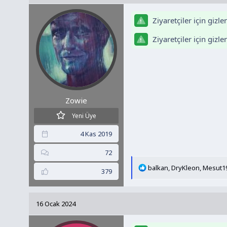
l
e
Ziyaretçiler için gizl
r
:
Ziyaretçiler için gizl
Zowie
Yeni Üye
4 Kas 2019
72
T
balkan
,
DryKleon
,
Mesut1
379
e
p
k
16 Ocak 2024
i
l