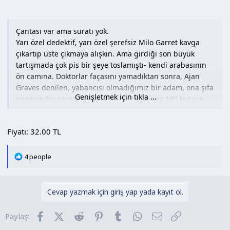
Çantası var ama suratı yok.
Yarı özel dedektif, yarı özel şerefsiz Milo Garret kavga
çıkartıp üste çıkmaya alışkın. Ama girdiği son büyük
tartışmada çok pis bir şeye toslamıştı- kendi arabasının
ön camına. Doktorlar façasını yamadıktan sonra, Ajan
Graves denilen, yabancısı olmadığımız bir adam, ona şifa
Genişletmek için tıkla ...
niyetine bir çanta bırakmıştı: izi sürülemez 100 kurşun,
bir tabanca ve bir otomobil sabotajı planına dair ikna
edici bir hikâye.
Fiyatı: 32.00 TL
Derli toplu bir çantaydı- Milo için fazla derli topluydu.
Burnu içine kaçmış olabilirdi ama hâlâ çakalların
T
4 people
kokusunu alabilirdi. Etrafı kokladıkça işler daha berbat
e
p
kokmaya başlayacaktı. Fakat ne kadar iyi bir dedektif
k
olursa olsun Milo, ne kadar leş bir çöplüğe girmek - ya da
Cevap yazmak için giriş yap yada kayıt ol.
i
ne kadar derine gömülmek üzere olduğunu hayal bile
l
edemezdi.
Facebook
X (Twitter)
Reddit
Pinterest
Tumblr
WhatsApp
E-posta
Link
Paylaş:
e
(Tanıtım Bülteninden)
r