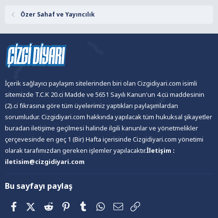
:
Özer Sahaf ve Yayıncılık
Sayfa Sayısı: 152
Baskı Yılı: 2016
Dili: Türkçe
Yayınevi: Çizgi Düşler
ISBN: 9786059564151
İçerik sağlayıcı paylaşım sitelerinden biri olan Cizgidiyari.com isimli
sitemizde T.C.K 20.ci Madde ve 5651 Sayılı Kanun'un 4.cü maddesinin
(2).ci fıkrasına göre tüm üyelerimiz yaptıkları paylaşımlardan
sorumludur. Cizgidiyari.com hakkında yapılacak tüm hukuksal şikayetler
buradan iletişime geçilmesi halinde ilgili kanunlar ve yönetmelikler
çerçevesinde en geç 1 (Bir) Hafta içerisinde Cizgidiyari.com yönetimi
olarak tarafımızdan gereken işlemler yapılacaktır.
İletişim :
iletisim@cizgidiyari.com
Bu sayfayı paylaş
Facebook
X (Twitter)
Reddit
Pinterest
Tumblr
WhatsApp
E-posta
Link