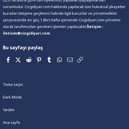
(2).ci fıkrasına göre tüm üyelerimiz yaptıkları paylaşımlardan
sorumludur. Cizgidiyari.com hakkında yapılacak tüm hukuksal şikayetler
buradan iletişime geçilmesi halinde ilgili kanunlar ve yönetmelikler
çerçevesinde en geç 1 (Bir) Hafta içerisinde Cizgidiyari.com yönetimi
olarak tarafımızdan gereken işlemler yapılacaktır.
İletişim :
iletisim@cizgidiyari.com
Bu sayfayı paylaş
Facebook
X (Twitter)
Reddit
Pinterest
Tumblr
WhatsApp
E-posta
Link
Tema seçici
Dark Mode
Yardım
Ana sayfa