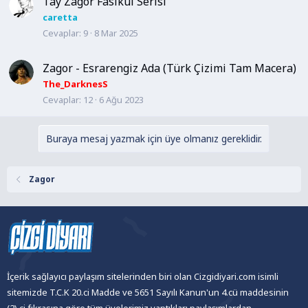
Tay Zagor Fasikül Serisi
caretta
Cevaplar
9
8 Mar 2025
Zagor - Esrarengiz Ada (Türk Çizimi Tam Macera)
The_DarknesS
Cevaplar
12
6 Ağu 2023
Buraya mesaj yazmak için üye olmanız gereklidir.
Zagor
İçerik sağlayıcı paylaşım sitelerinden biri olan Cizgidiyari.com isimli
sitemizde T.C.K 20.ci Madde ve 5651 Sayılı Kanun'un 4.cü maddesinin