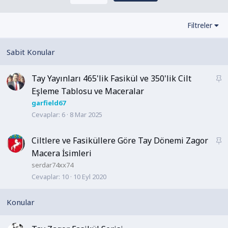
Filtreler
Tay Yayınları 465'lik Fasikül ve 350'lik Cilt
S
a
Eşleme Tablosu ve Maceralar
b
garfield67
i
Cevaplar
6
8 Mar 2025
t
Ciltlere ve Fasiküllere Göre Tay Dönemi Zagor
S
a
Macera İsimleri
b
serdar74xx74
i
Cevaplar
10
10 Eyl 2020
t