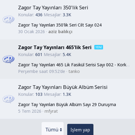
Zagor Tay Yayınları 350'lik Seri
Konular
436
Mesajlar
3.3K
Zagor Tay Yayınları 350'lik Seri Cilt Sayı 024
30 Ocak 2026
aziz balıkçı
Zagor Tay Yayınları 465'lik Seri
Konular
601
Mesajlar
5.4K
Zagor Tay Yayınları 465 Lik Fasikül Serisi Sayı 002 - Korkunç Mücadele
Perşembe saat 09:52'de
tanko
Zagor Tay Yayınları Büyük Albüm Serisi
Konular
103
Mesajlar
1.3K
Zagor Tay Yayınları Büyük Albüm Sayı 29 Duruşma
5 Tem 2026
mfyrat
İşlem yap