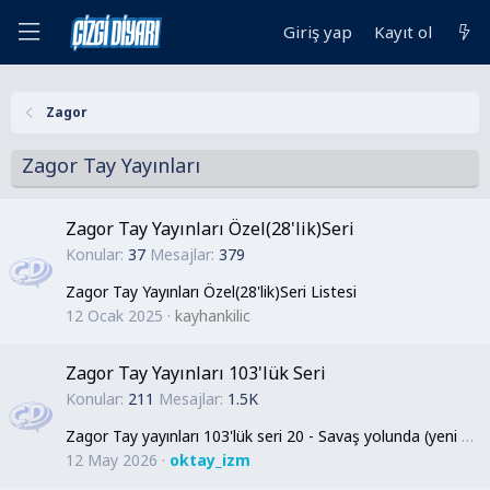
Giriş yap
Kayıt ol
Zagor
Zagor Tay Yayınları
Zagor Tay Yayınları Özel(28'lik)Seri
Konular
37
Mesajlar
379
Zagor Tay Yayınları Özel(28'lik)Seri Listesi
12 Ocak 2025
kayhankilic
Zagor Tay Yayınları 103'lük Seri
Konular
211
Mesajlar
1.5K
Zagor Tay yayınları 103'lük seri 20 - Savaş yolunda (yeni tarama)
12 May 2026
oktay_izm