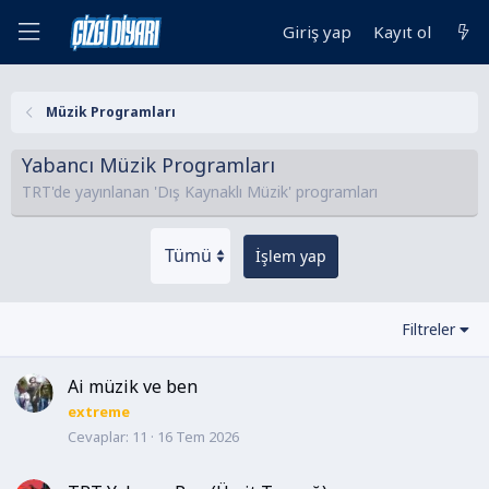
Giriş yap
Kayıt ol
Müzik Programları
Yabancı Müzik Programları
TRT'de yayınlanan 'Dış Kaynaklı Müzik' programları
İşlem yap
Filtreler
Ai müzik ve ben
extreme
Cevaplar
11
16 Tem 2026