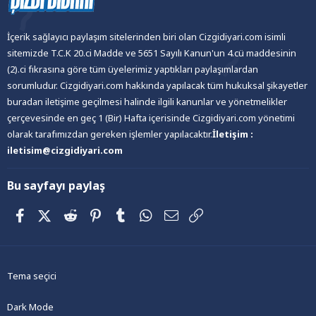
İçerik sağlayıcı paylaşım sitelerinden biri olan Cizgidiyari.com isimli
sitemizde T.C.K 20.ci Madde ve 5651 Sayılı Kanun'un 4.cü maddesinin
(2).ci fıkrasına göre tüm üyelerimiz yaptıkları paylaşımlardan
sorumludur. Cizgidiyari.com hakkında yapılacak tüm hukuksal şikayetler
buradan iletişime geçilmesi halinde ilgili kanunlar ve yönetmelikler
çerçevesinde en geç 1 (Bir) Hafta içerisinde Cizgidiyari.com yönetimi
olarak tarafımızdan gereken işlemler yapılacaktır.
İletişim :
iletisim@cizgidiyari.com
Bu sayfayı paylaş
Facebook
X (Twitter)
Reddit
Pinterest
Tumblr
WhatsApp
E-posta
Link
Tema seçici
Dark Mode