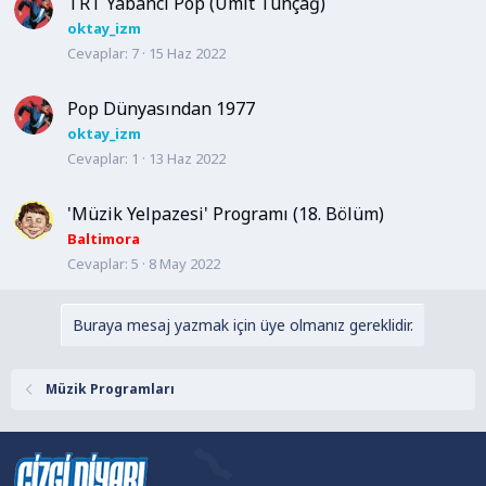
TRT Yabancı Pop (Ümit Tunçağ)
oktay_izm
Cevaplar
7
15 Haz 2022
Pop Dünyasından 1977
oktay_izm
Cevaplar
1
13 Haz 2022
'Müzik Yelpazesi' Programı (18. Bölüm)
Baltimora
Cevaplar
5
8 May 2022
Buraya mesaj yazmak için üye olmanız gereklidir.
Müzik Programları