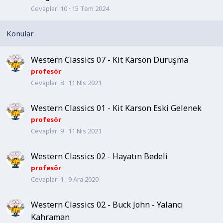
Cevaplar
10
15 Tem 2024
b
i
t
Western Classics 07 - Kit Karson Duruşma
profesör
Cevaplar
8
11 Nis 2021
Western Classics 01 - Kit Karson Eski Gelenek
profesör
Cevaplar
9
11 Nis 2021
Western Classics 02 - Hayatın Bedeli
profesör
Cevaplar
1
9 Ara 2020
Western Classics 02 - Buck John - Yalancı
Kahraman