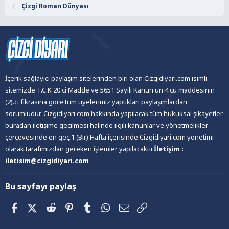
Çizgi Roman Dünyası
İçerik sağlayıcı paylaşım sitelerinden biri olan Cizgidiyari.com isimli
sitemizde T.C.K 20.ci Madde ve 5651 Sayılı Kanun'un 4.cü maddesinin
(2).ci fıkrasına göre tüm üyelerimiz yaptıkları paylaşımlardan
sorumludur. Cizgidiyari.com hakkında yapılacak tüm hukuksal şikayetler
buradan iletişime geçilmesi halinde ilgili kanunlar ve yönetmelikler
çerçevesinde en geç 1 (Bir) Hafta içerisinde Cizgidiyari.com yönetimi
olarak tarafımızdan gereken işlemler yapılacaktır.
İletişim :
iletisim@cizgidiyari.com
Bu sayfayı paylaş
Facebook
X (Twitter)
Reddit
Pinterest
Tumblr
WhatsApp
E-posta
Link