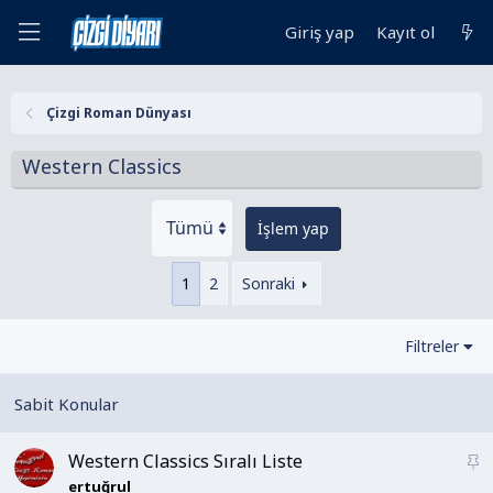
Giriş yap
Kayıt ol
Çizgi Roman Dünyası
Western Classics
İşlem yap
1
2
Sonraki
Filtreler
Western Classics Sıralı Liste
S
a
ertuğrul