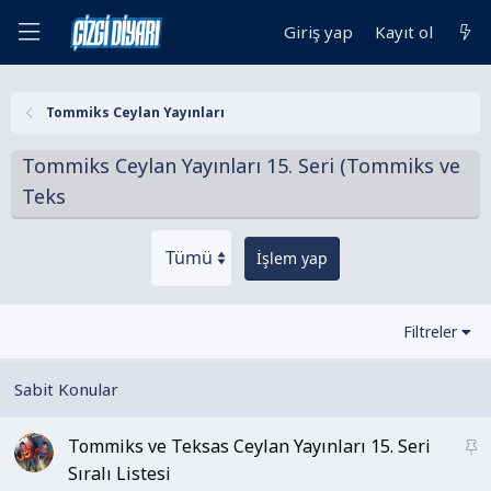
Giriş yap
Kayıt ol
Tommiks Ceylan Yayınları
Tommiks Ceylan Yayınları 15. Seri (Tommiks ve
Teks
İşlem yap
Filtreler
Tommiks ve Teksas Ceylan Yayınları 15. Seri
S
a
Sıralı Listesi