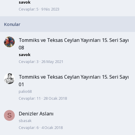
b
savok
i
Cevaplar
5
9 Nis 2023
t
Tommiks ve Teksas Ceylan Yayınları 15. Seri Sayı
08
savok
Cevaplar
3
26 May 2021
Tommiks ve Teksas Ceylan Yayınları 15. Seri Sayı
01
palio68
Cevaplar
11
28 Ocak 2018
Denizler Aslanı
S
sbasak
Cevaplar
6
4 Ocak 2018