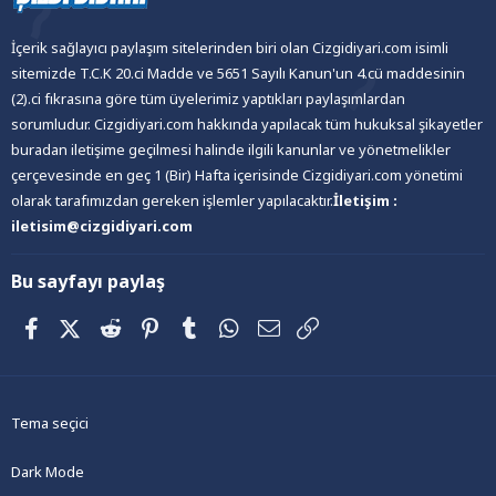
İçerik sağlayıcı paylaşım sitelerinden biri olan Cizgidiyari.com isimli
sitemizde T.C.K 20.ci Madde ve 5651 Sayılı Kanun'un 4.cü maddesinin
(2).ci fıkrasına göre tüm üyelerimiz yaptıkları paylaşımlardan
sorumludur. Cizgidiyari.com hakkında yapılacak tüm hukuksal şikayetler
buradan iletişime geçilmesi halinde ilgili kanunlar ve yönetmelikler
çerçevesinde en geç 1 (Bir) Hafta içerisinde Cizgidiyari.com yönetimi
olarak tarafımızdan gereken işlemler yapılacaktır.
İletişim :
iletisim@cizgidiyari.com
Bu sayfayı paylaş
Facebook
X (Twitter)
Reddit
Pinterest
Tumblr
WhatsApp
E-posta
Link
Tema seçici
Dark Mode