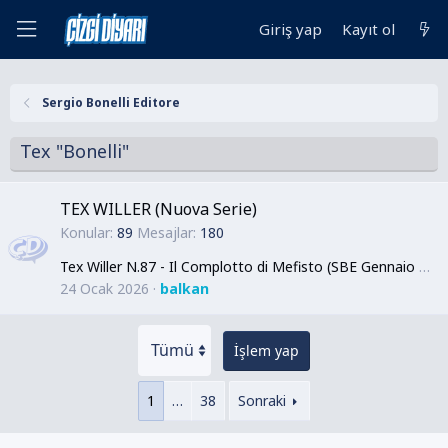
Giriş yap
Kayıt ol
Sergio Bonelli Editore
Tex "Bonelli"
TEX WILLER (Nuova Serie)
Konular
89
Mesajlar
180
Tex Willer N.87 - Il Complotto di Mefisto (SBE Gennaio 2026)(Nuova Serie)
24 Ocak 2026
balkan
İşlem yap
1
…
38
Sonraki