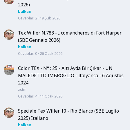
2026)
balkan
Cevaplar
2
19 Şub 2026
Tex Willer N.783 - I comancheros di Fort Harper
(SBE Gennaio 2026)
balkan
Cevaplar
0
26 Ocak 2026
Color TEX - N° : 25 - Altı Ayda Bir Çıkar - UN
MALEDETTO IMBROGLIO - İtalyanca - 6 Ağustos
2024
zstm
Cevaplar
4
11 Ocak 2026
Speciale Tex Willer 10 - Rio Blanco (SBE Luglio
2025) Italiano
balkan