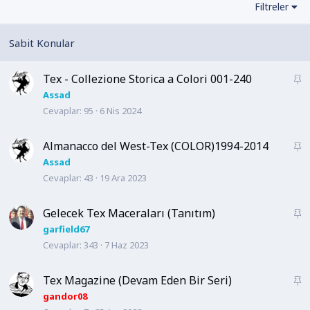
Filtreler
Tex - Collezione Storica a Colori 001-240
S
a
Assad
Cevaplar
95
6 Nis 2024
b
i
t
Almanacco del West-Tex (COLOR)1994-2014
S
a
Assad
Cevaplar
43
19 Ara 2023
b
i
t
Gelecek Tex Maceraları (Tanıtım)
S
a
garfield67
Cevaplar
343
7 Haz 2023
b
i
t
Tex Magazine (Devam Eden Bir Seri)
S
a
gandor08