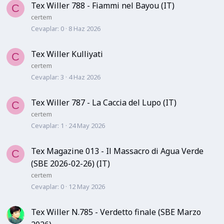
Tex Willer 788 - Fiammi nel Bayou (IT)
C
certem
Cevaplar
0
8 Haz 2026
Tex Willer Kulliyati
C
certem
Cevaplar
3
4 Haz 2026
Tex Willer 787 - La Caccia del Lupo (IT)
C
certem
Cevaplar
1
24 May 2026
Tex Magazine 013 - Il Massacro di Agua Verde
C
(SBE 2026-02-26) (IT)
certem
Cevaplar
0
12 May 2026
Tex Willer N.785 - Verdetto finale (SBE Marzo