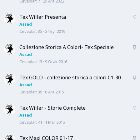
Cevaplar
7
25 Ara 2022
b
i
t
Tex Willer Presenta
S
a
Assad
Cevaplar
35
24 Eyl 2019
b
i
t
Collezione Storica A Colori- Tex Speciale
S
a
Assad
Cevaplar
13
9 Ocak 2016
b
i
t
Tex GOLD - collezione storica a colori 01-30
S
a
Assad
Cevaplar
39
6 Ara 2015
b
i
t
Tex Willer - Storie Complete
S
a
Assad
Cevaplar
41
1 Mar 2015
b
i
t
Tex Maxi COLOR 01-17
S