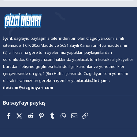
İçerik sağlayıcı paylaşım sitelerinden biri olan Cizgidiyari.com isimli
sitemizde T.C.K 20.ci Madde ve 5651 Sayılı Kanun'un 4.cü maddesinin
(2).ci fıkrasına göre tüm üyelerimiz yaptıkları paylaşımlardan
sorumludur. Cizgidiyari.com hakkında yapılacak tüm hukuksal şikayetler
buradan iletişime geçilmesi halinde ilgili kanunlar ve yönetmelikler
çerçevesinde en geç 1 (Bir) Hafta içerisinde Cizgidiyari.com yönetimi
olarak tarafımızdan gereken işlemler yapılacaktır.
İletişim :
iletisim@cizgidiyari.com
Bu sayfayı paylaş
Facebook
X (Twitter)
Reddit
Pinterest
Tumblr
WhatsApp
E-posta
Link