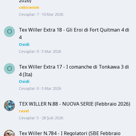
2026)
cekicenim
Cevaplar
7
10 Mar 2026
Tex Willer Extra 18 - Gli Eroi di Fort Quitman 4 di
O
4
Osidi
Cevaplar
0
5 Mar 2026
Tex Willer Extra 17 - I comanche di Tonkawa 3 di
O
4 (Ita)
Osidi
Cevaplar
0
5 Mar 2026
TEX WILLER N.88 - NUOVA SERIE (Febbraio 2026)
rasel
Cevaplar
5
28 Şub 2026
Tex Willer N.784 - I Regolatori (SBE Febbraio