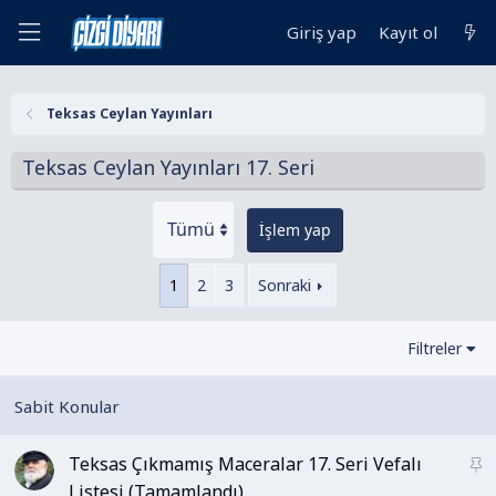
Giriş yap
Kayıt ol
Teksas Ceylan Yayınları
Teksas Ceylan Yayınları 17. Seri
İşlem yap
1
2
3
Sonraki
Filtreler
Teksas Çıkmamış Maceralar 17. Seri Vefalı
S
a
Listesi (Tamamlandı)