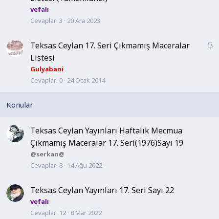
b
vefalı
i
Cevaplar
3
20 Ara 2023
t
Teksas Ceylan 17. Seri Çıkmamış Maceralar
S
a
Listesi
b
Gulyabani
i
Cevaplar
0
24 Ocak 2014
t
Teksas Ceylan Yayınları Haftalık Mecmua
Çıkmamış Maceralar 17. Seri(1976)Sayı 19
@serkan@
Cevaplar
8
14 Ağu 2022
Teksas Ceylan Yayınları 17. Seri Sayı 22
vefalı
Cevaplar
12
8 Mar 2022