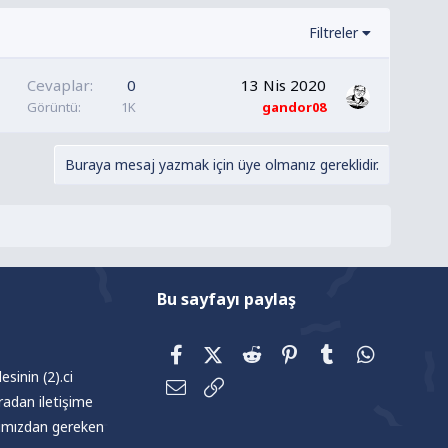
Filtreler
Cevaplar
0
13 Nis 2020
Görüntü
1K
gandor08
Buraya mesaj yazmak için üye olmanız gereklidir.
Bu sayfayı paylaş
Facebook
X (Twitter)
Reddit
Pinterest
Tumblr
WhatsAp
sinin (2).ci
E-posta
Link
radan iletişime
afımızdan gereken