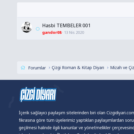
Hasbi TEMBELER 001
gandor08
13 Nis 2020
Çizgi Roman & Kitap Diyarı
Mizah ve Çi
Forumlar
İçerik sağlayıcı paylaşım sitelerinden biri olan Cizgidiyari.c
fıkrasına göre tüm üyelerimiz yaptıkları paylaşımlardan sor
geçilmesi halinde ilgili kanunlar ve yönetmelikler çerçevesi