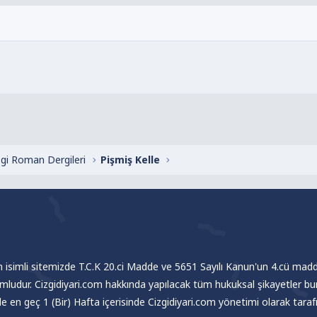
zgi Roman Dergileri
Pişmiş Kelle
om isimli sitemizde T.C.K 20.ci Madde ve 5651 Sayılı Kanun'un 4.cü madde
umludur. Cizgidiyari.com hakkında yapılacak tüm hukuksal şikayetler bu
nde en geç 1 (Bir) Hafta içerisinde Cizgidiyari.com yönetimi olarak tar