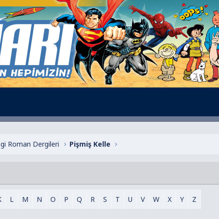
zgi Roman Dergileri
Pişmiş Kelle
K
L
M
N
O
P
Q
R
S
T
U
V
W
X
Y
Z