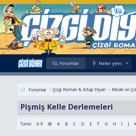
Forumlar
Neler yeni
Çizgi Roman & Kitap Diyarı
Mizah ve Çi
Forumlar
Pişmiş Kelle Derlemeleri
Tümü
0-9
@
A
B
C
D
E
F
G
H
I
J