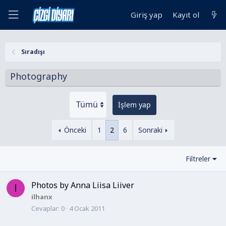
Giriş yap
Kayıt ol
Sıradışı
Photography
İşlem yap
Önceki
1
2
6
Sonraki
Filtreler
Photos by Anna Liisa Liiver
I
ilhanx
Cevaplar
0
4 Ocak 2011