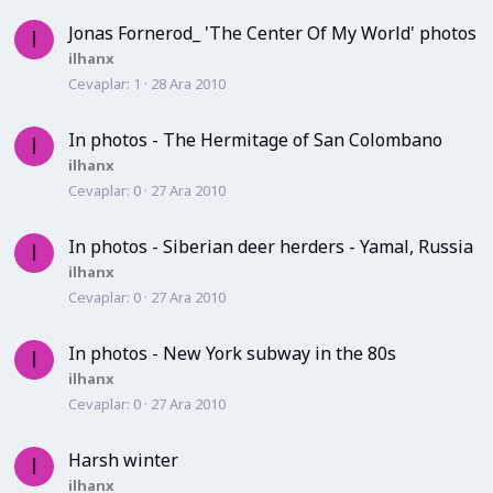
Jonas Fornerod_ 'The Center Of My World' photos
I
ilhanx
Cevaplar
1
28 Ara 2010
In photos - The Hermitage of San Colombano
I
ilhanx
Cevaplar
0
27 Ara 2010
In photos - Siberian deer herders - Yamal, Russia
I
ilhanx
Cevaplar
0
27 Ara 2010
In photos - New York subway in the 80s
I
ilhanx
Cevaplar
0
27 Ara 2010
Harsh winter
I
ilhanx