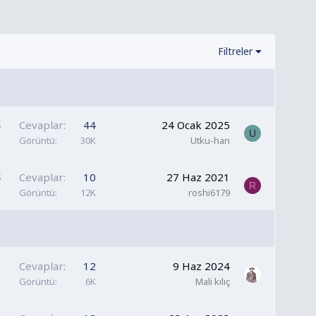
Filtreler
S
Cevaplar
44
24 Ocak 2025
U
a
Görüntü
30K
Utku-han
b
i
S
Cevaplar
10
27 Haz 2021
R
t
a
Görüntü
12K
roshi6179
b
i
t
Cevaplar
12
9 Haz 2024
Görüntü
6K
Mali kılıç