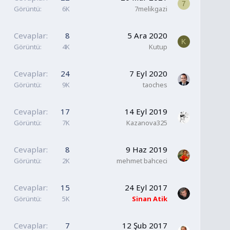
7
Görüntü
6K
7melikgazi
Cevaplar
8
5 Ara 2020
K
Görüntü
4K
Kutup
Cevaplar
24
7 Eyl 2020
Görüntü
9K
taoches
Cevaplar
17
14 Eyl 2019
Görüntü
7K
Kazanova325
Cevaplar
8
9 Haz 2019
Görüntü
2K
mehmet bahceci
Cevaplar
15
24 Eyl 2017
Görüntü
5K
Sinan Atik
Cevaplar
7
12 Şub 2017