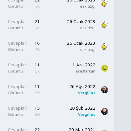
Görüntü
7K
eskicizgi
Cevaplar
21
26 Ocak 2023
Görüntü
7K
eskicizgi
Cevaplar
16
26 Ocak 2023
Görüntü
6K
eskicizgi
Cevaplar
11
1 Ara 2022
E
Görüntü
5K
esestarkan
Cevaplar
11
26 Ağu 2022
Görüntü
3K
Vergilius
Cevaplar
15
20 Şub 2022
Görüntü
5K
Vergilius
Cevaplar
22
20 Mar 2021