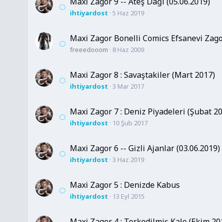
Maxi Zagor 9 -- Ateş Dağı (05.06.2019)
ihtiyardost
5 Haz 2019
Maxi Zagor Bonelli Comics Efsanevi Zago
freeedooom
8 Haz 2009
Maxi Zagor 8 : Savaştakiler (Mart 2017)
ihtiyardost
3 Mar 2017
Maxi Zagor 7 : Deniz Piyadeleri (Şubat 2
ihtiyardost
10 Şub 2017
Maxi Zagor 6 -- Gizli Ajanlar (03.06.2019)
ihtiyardost
3 Haz 2019
Maxi Zagor 5 : Denizde Kabus
ihtiyardost
13 Eyl 2015
Maxi Zagor 4 : Terkedilmiş Kale (Ekim 20