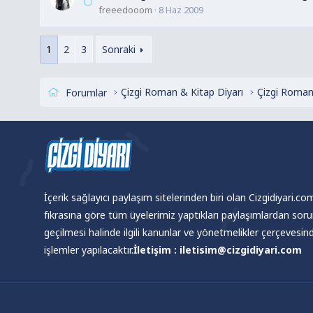
freeedooom
8 Haz 2009
1
2
3
Sonraki
Çizgi Roman & Kitap Diyarı
Çizgi Roman
Forumlar
İçerik sağlayıcı paylaşım sitelerinden biri olan Cizgidiyari.c
fıkrasına göre tüm üyelerimiz yaptıkları paylaşımlardan sor
geçilmesi halinde ilgili kanunlar ve yönetmelikler çerçevesi
işlemler yapılacaktır.
İletişim : iletisim@cizgidiyari.com