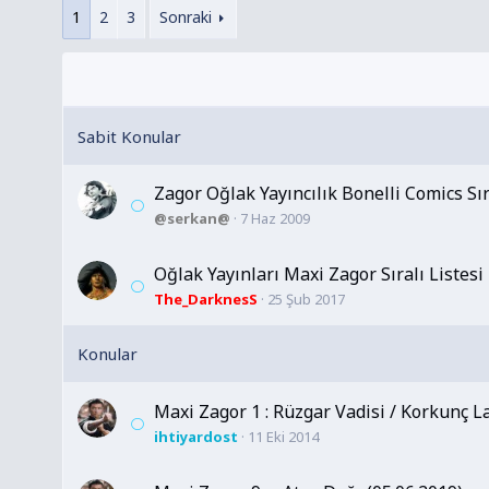
1
2
3
Sonraki
Zagor Oğlak Yayıncılık Bonelli Comics Sır
@serkan@
7 Haz 2009
Oğlak Yayınları Maxi Zagor Sıralı Listesi
The_DarknesS
25 Şub 2017
Maxi Zagor 1 : Rüzgar Vadisi / Korkunç L
ihtiyardost
11 Eki 2014