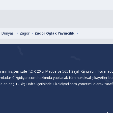
 Dünyası
Zagor
Zagor Oğlak Yayıncılık
om isimli sitemizde T.C.K 20.ci Madde ve 5651 Sayılı Kanun'un 4.cü madde
umludur. Cizgidiyari.com hakkında yapılacak tüm hukuksal şikayetler bu
nde en geç 1 (Bir) Hafta içerisinde Cizgidiyari.com yönetimi olarak tar