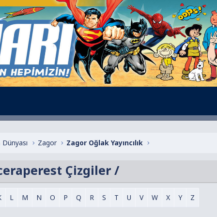
 Dünyası
Zagor
Zagor Oğlak Yayıncılık
eraperest Çizgiler /
K
L
M
N
O
P
Q
R
S
T
U
V
W
X
Y
Z