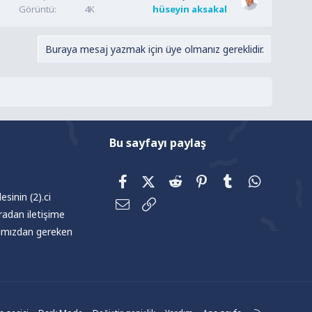
Görüntü
4K
hüseyin aksakal
Buraya mesaj yazmak için üye olmanız gereklidir.
Bu sayfayı paylaş
Facebook
X (Twitter)
Reddit
Pinterest
Tumblr
WhatsAp
sinin (2).ci
E-posta
Link
radan iletişime
afımızdan gereken