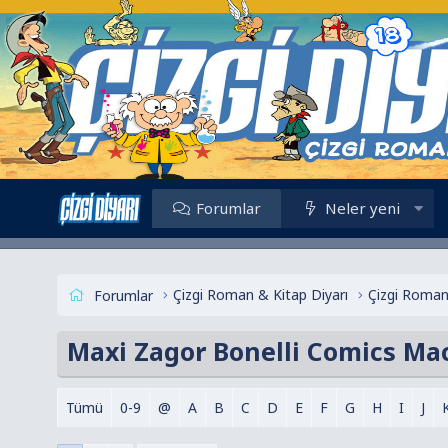
Forumlar
Neler yeni
Çizgi Roman & Kitap Diyarı
Çizgi Roman
Forumlar
Maxi Zagor Bonelli Comics Mac
Tümü
0-9
@
A
B
C
D
E
F
G
H
I
J