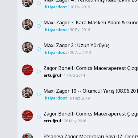
ihtiyardost
10 Eki 2016
Maxi Zagor 3: Kara Maskeli Adam & Güneş
ihtiyardost
30 Eyl 2016
Maxi Zagor 2 : Uzun Yürüyüş
ihtiyardost
20 Ara 2014
Zagor Bonelli Comics Maceraperest Çizgil
ertuğrul
17 Ara 2014
Maxi Zagor 10 -- Ölümcül Yarış (08.06.20
ihtiyardost
8 Haz 2019
Zagor Bonelli Comics Maceraperest Çizgil
ertuğrul
28 May 2016
Efsanevi Zagor Maceraları Sayı 07 -Den