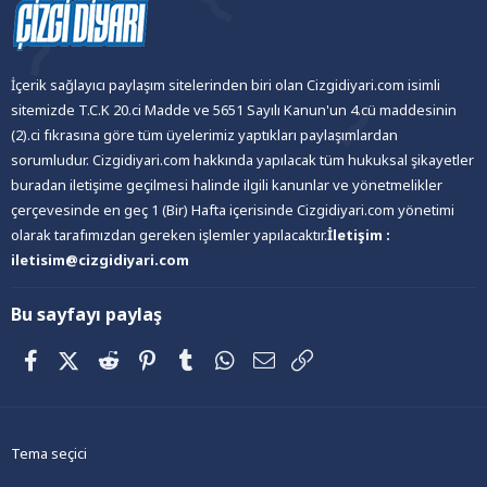
İçerik sağlayıcı paylaşım sitelerinden biri olan Cizgidiyari.com isimli
sitemizde T.C.K 20.ci Madde ve 5651 Sayılı Kanun'un 4.cü maddesinin
(2).ci fıkrasına göre tüm üyelerimiz yaptıkları paylaşımlardan
sorumludur. Cizgidiyari.com hakkında yapılacak tüm hukuksal şikayetler
buradan iletişime geçilmesi halinde ilgili kanunlar ve yönetmelikler
çerçevesinde en geç 1 (Bir) Hafta içerisinde Cizgidiyari.com yönetimi
olarak tarafımızdan gereken işlemler yapılacaktır.
İletişim :
iletisim@cizgidiyari.com
Bu sayfayı paylaş
Facebook
X (Twitter)
Reddit
Pinterest
Tumblr
WhatsApp
E-posta
Link
Tema seçici