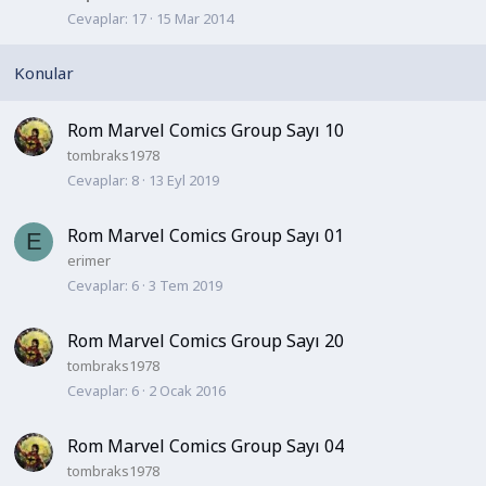
Cevaplar
17
15 Mar 2014
b
i
t
Rom Marvel Comics Group Sayı 10
tombraks1978
Cevaplar
8
13 Eyl 2019
Rom Marvel Comics Group Sayı 01
E
erimer
Cevaplar
6
3 Tem 2019
Rom Marvel Comics Group Sayı 20
tombraks1978
Cevaplar
6
2 Ocak 2016
Rom Marvel Comics Group Sayı 04
tombraks1978