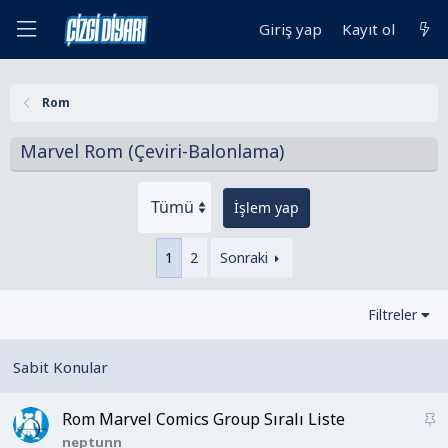
Giriş yap
Kayıt ol
Rom
Marvel Rom (Çeviri-Balonlama)
İşlem yap
1
2
Sonraki
Filtreler
Rom Marvel Comics Group Sıralı Liste
S
a
neptunn