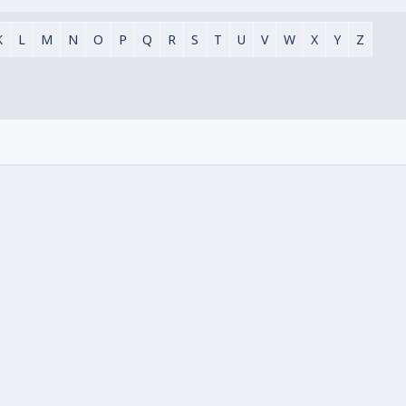
K
L
M
N
O
P
Q
R
S
T
U
V
W
X
Y
Z