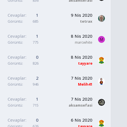
Görüntü
836
aksamsefasi
Cevaplar
1
9 Nis 2020
Görüntü
685
tetrax
Cevaplar
1
8 Nis 2020
M
Görüntü
775
marcwhite
Cevaplar
0
8 Nis 2020
Görüntü
826
tayyare
Cevaplar
2
7 Nis 2020
Görüntü
946
Melih41
Cevaplar
1
7 Nis 2020
Görüntü
715
aksamsefasi
Cevaplar
0
6 Nis 2020
Görüntü
626
tayyare