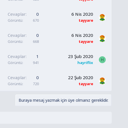
Cevaplar
0
6 Nis 2020
Görüntü
670
tayyare
Cevaplar
0
6 Nis 2020
Görüntü
668
tayyare
Cevaplar
1
23 Şub 2020
H
Görüntü
941
hayriflix
Cevaplar
0
22 Şub 2020
Görüntü
720
tayyare
Buraya mesaj yazmak için üye olmanız gereklidir.