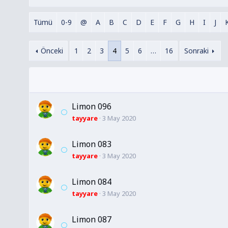
Tümü
0-9
@
A
B
C
D
E
F
G
H
I
J
Önceki
1
2
3
4
5
6
…
16
Sonraki
Limon 096
tayyare
3 May 2020
Limon 083
tayyare
3 May 2020
Limon 084
tayyare
3 May 2020
Limon 087