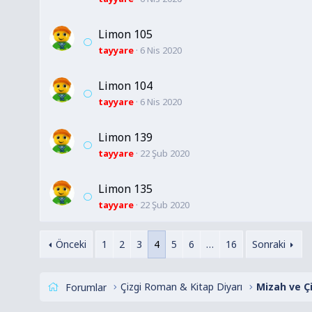
Limon 105
tayyare
6 Nis 2020
Limon 104
tayyare
6 Nis 2020
Limon 139
tayyare
22 Şub 2020
Limon 135
tayyare
22 Şub 2020
Önceki
1
2
3
4
5
6
…
16
Sonraki
Çizgi Roman & Kitap Diyarı
Mizah ve Ç
Forumlar