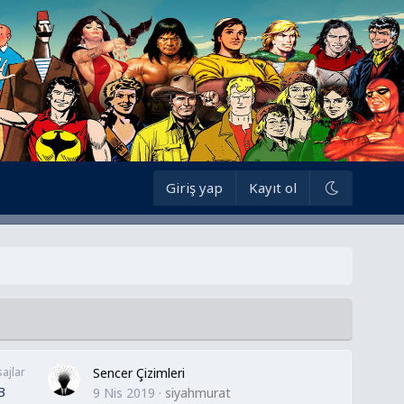
Giriş yap
Kayıt ol
ajlar
Sencer Çizimleri
3
9 Nis 2019
siyahmurat