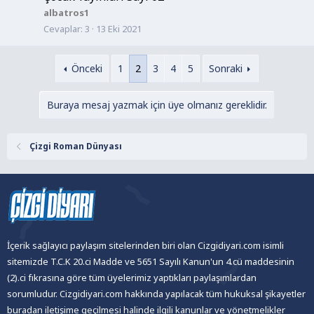
albatros1
Cevaplar
3
13 Eki 2021
Önceki
1
2
3
4
5
Sonraki
Buraya mesaj yazmak için üye olmanız gereklidir.
Çizgi Roman Dünyası
İçerik sağlayıcı paylaşım sitelerinden biri olan Cizgidiyari.com isimli
sitemizde T.C.K 20.ci Madde ve 5651 Sayılı Kanun'un 4.cü maddesinin
(2).ci fıkrasına göre tüm üyelerimiz yaptıkları paylaşımlardan
sorumludur. Cizgidiyari.com hakkında yapılacak tüm hukuksal şikayetler
buradan iletişime geçilmesi halinde ilgili kanunlar ve yönetmelikler