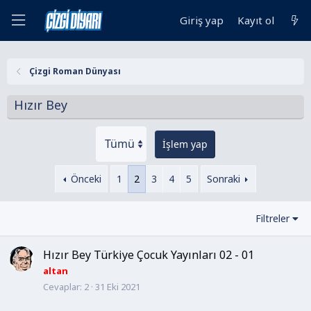
Giriş yap
Kayıt ol
Çizgi Roman Dünyası
Hızır Bey
İşlem yap
Önceki
1
2
3
4
5
Sonraki
Filtreler
Hızır Bey Türkiye Çocuk Yayınları 02 - 01
altan
Cevaplar
2
31 Eki 2021