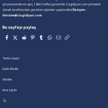
çerçevesinde en geç 1 (Bir) Hafta içerisinde Cizgidiyari.com yönetimi
olarak tarafımızdan gereken işlemler yapılacaktır.
İletişim :
iletisim@cizgidiyari.com
Bu sayfayı paylaş
Facebook
X (Twitter)
Reddit
Pinterest
Tumblr
WhatsApp
E-posta
Link
Tema seçici
Dark Mode
Yardım
Ana sayfa
R
S