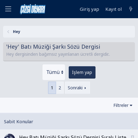
Giriş yap
Kayıt ol
Hey
'Hey' Batı Müziği Şarkı Sözü Dergisi
Hey dergisinden bağımsız yayınlanan ücretli dergidir..
İşlem yap
1
2
Sonraki
Filtreler
Hey Batı Müziği Şarkı Sözü Dergisi Sıralı Liste
S