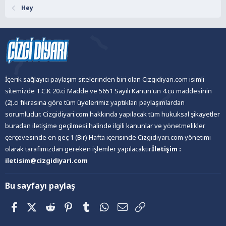
Hey
İçerik sağlayıcı paylaşım sitelerinden biri olan Cizgidiyari.com isimli
sitemizde T.C.K 20.ci Madde ve 5651 Sayılı Kanun'un 4.cü maddesinin
(2).ci fıkrasına göre tüm üyelerimiz yaptıkları paylaşımlardan
sorumludur. Cizgidiyari.com hakkında yapılacak tüm hukuksal şikayetler
buradan iletişime geçilmesi halinde ilgili kanunlar ve yönetmelikler
çerçevesinde en geç 1 (Bir) Hafta içerisinde Cizgidiyari.com yönetimi
olarak tarafımızdan gereken işlemler yapılacaktır.
İletişim :
iletisim@cizgidiyari.com
Bu sayfayı paylaş
Facebook
X (Twitter)
Reddit
Pinterest
Tumblr
WhatsApp
E-posta
Link