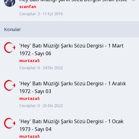
a
scanfan
Cevaplar
2
11 Eyl 2019
b
i
t
'Hey' Batı Müziği Şarkı Sözü Dergisi - 1 Mart
1972 - Sayı 06
murtaza5
Cevaplar
0
24 Eki 2022
'Hey' Batı Müziği Şarkı Sözü Dergisi - 1 Aralık
1972 - Sayı 03
murtaza5
Cevaplar
0
23 Eki 2022
'Hey' Batı Müziği Şarkı Sözü Dergisi - 1 Ocak
1973 - Sayı 04
murtaza5