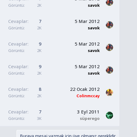
Görüntü
2K
savok
Cevaplar
7
5 Mar 2012
Görüntü
2K
savok
Cevaplar
9
5 Mar 2012
Görüntü
2K
savok
Cevaplar
9
5 Mar 2012
Görüntü
2K
savok
Cevaplar
8
22 Ocak 2012
Görüntü
2K
Colinmccay
Cevaplar
7
3 Eyl 2011
Görüntü
3K
süperego
Buraya mesaj yazmak için üye olmanız gereklidir.