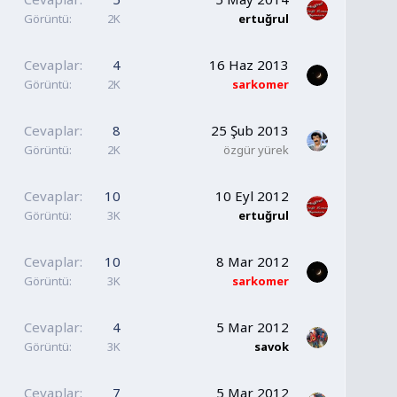
Görüntü
2K
ertuğrul
Cevaplar
4
16 Haz 2013
Görüntü
2K
sarkomer
Cevaplar
8
25 Şub 2013
Görüntü
2K
özgür yürek
Cevaplar
10
10 Eyl 2012
Görüntü
3K
ertuğrul
Cevaplar
10
8 Mar 2012
Görüntü
3K
sarkomer
Cevaplar
4
5 Mar 2012
Görüntü
3K
savok
Cevaplar
7
5 Mar 2012