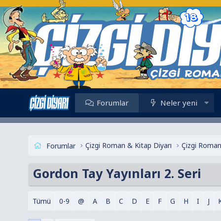
Forumlar
Neler yeni
Çizgi Roman & Kitap Diyarı
Çizgi Roman
Forumlar
Gordon Tay Yayınları 2. Seri
Tümü
0-9
@
A
B
C
D
E
F
G
H
I
J