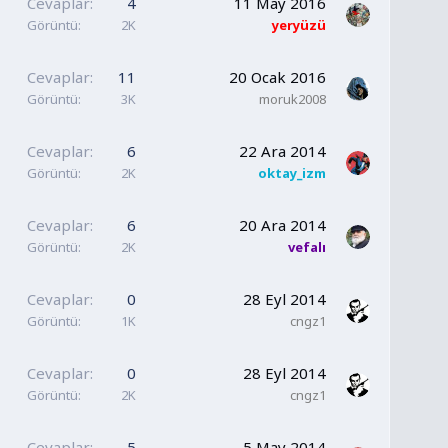
Cevaplar
4
11 May 2016
Görüntü
2K
yeryüzü
Cevaplar
11
20 Ocak 2016
Görüntü
3K
moruk2008
Cevaplar
6
22 Ara 2014
Görüntü
2K
oktay_izm
Cevaplar
6
20 Ara 2014
Görüntü
2K
vefalı
Cevaplar
0
28 Eyl 2014
Görüntü
1K
cngz1
Cevaplar
0
28 Eyl 2014
Görüntü
2K
cngz1
Cevaplar
5
5 May 2014