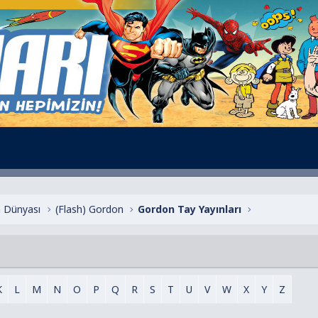
 Dünyası
(Flash) Gordon
Gordon Tay Yayınları
K
L
M
N
O
P
Q
R
S
T
U
V
W
X
Y
Z