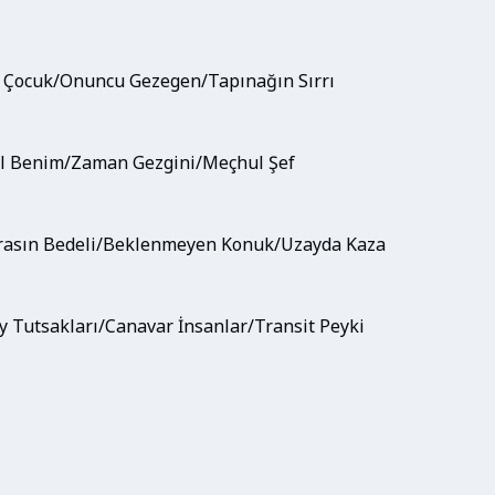
Dev Çocuk/Onuncu Gezegen/Tapınağın Sırrı
atil Benim/Zaman Gezgini/Meçhul Şef
İhtirasın Bedeli/Beklenmeyen Konuk/Uzayda Kaza
zay Tutsakları/Canavar İnsanlar/Transit Peyki