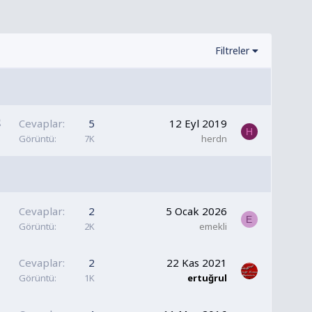
Filtreler
S
Cevaplar
5
12 Eyl 2019
H
a
Görüntü
7K
herdn
b
i
t
Cevaplar
2
5 Ocak 2026
E
Görüntü
2K
emekli
Cevaplar
2
22 Kas 2021
Görüntü
1K
ertuğrul