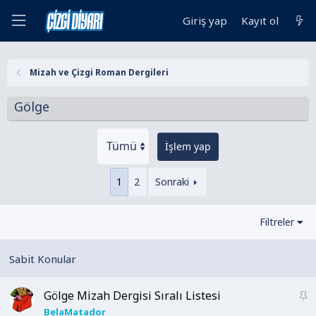
Giriş yap
Kayıt ol
Mizah ve Çizgi Roman Dergileri
Gölge
İşlem yap
1
2
Sonraki
Filtreler
Gölge Mizah Dergisi Sıralı Listesi
S
a
BelaMatador