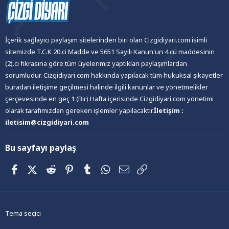
İçerik sağlayıcı paylaşım sitelerinden biri olan Cizgidiyari.com isimli
sitemizde T.C.K 20.ci Madde ve 5651 Sayılı Kanun'un 4.cü maddesinin
(2).ci fıkrasına göre tüm üyelerimiz yaptıkları paylaşımlardan
sorumludur. Cizgidiyari.com hakkında yapılacak tüm hukuksal şikayetler
buradan iletişime geçilmesi halinde ilgili kanunlar ve yönetmelikler
çerçevesinde en geç 1 (Bir) Hafta içerisinde Cizgidiyari.com yönetimi
olarak tarafımızdan gereken işlemler yapılacaktır.
İletişim :
iletisim@cizgidiyari.com
Bu sayfayı paylaş
Facebook
X (Twitter)
Reddit
Pinterest
Tumblr
WhatsApp
E-posta
Link
Tema seçici