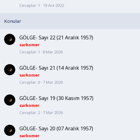
Cevaplar
1
19 Ara 2022
b
i
t
GÖLGE- Sayı 22 (21 Aralık 1957)
sarkomer
Cevaplar
1
8 Mar 2026
GÖLGE- Sayı 21 (14 Aralık 1957)
sarkomer
Cevaplar
0
7 Mar 2026
GÖLGE- Sayı 19 (30 Kasım 1957)
sarkomer
Cevaplar
2
7 Mar 2026
GÖLGE- Sayı 20 (07 Aralık 1957)
sarkomer