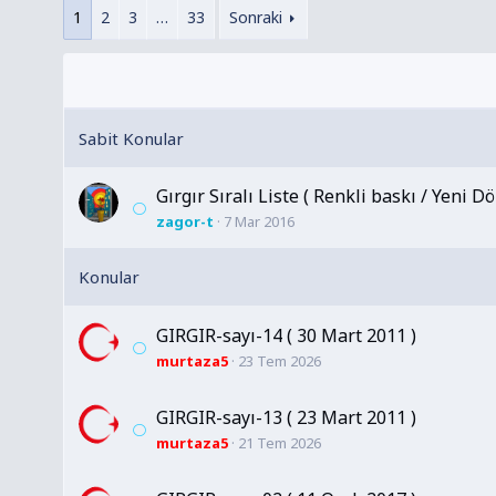
1
2
3
…
33
Sonraki
Gırgır Sıralı Liste ( Renkli baskı / Yeni D
zagor-t
7 Mar 2016
GIRGIR-sayı-14 ( 30 Mart 2011 )
murtaza5
23 Tem 2026
GIRGIR-sayı-13 ( 23 Mart 2011 )
murtaza5
21 Tem 2026