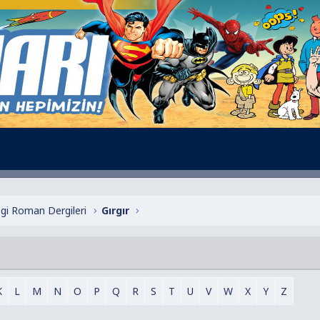
zgi Roman Dergileri
Gırgır
K
L
M
N
O
P
Q
R
S
T
U
V
W
X
Y
Z