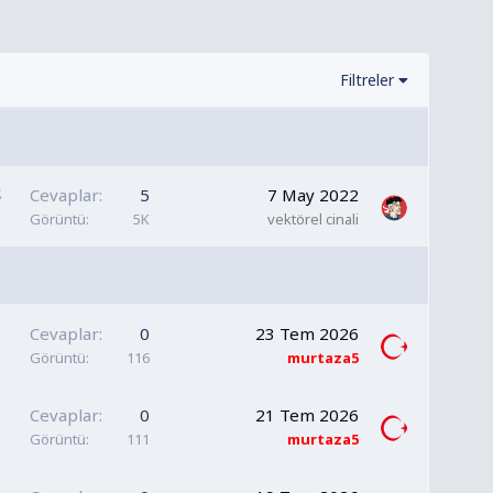
Filtreler
S
Cevaplar
5
7 May 2022
a
Görüntü
5K
vektörel cinali
b
i
t
Cevaplar
0
23 Tem 2026
Görüntü
116
murtaza5
Cevaplar
0
21 Tem 2026
Görüntü
111
murtaza5