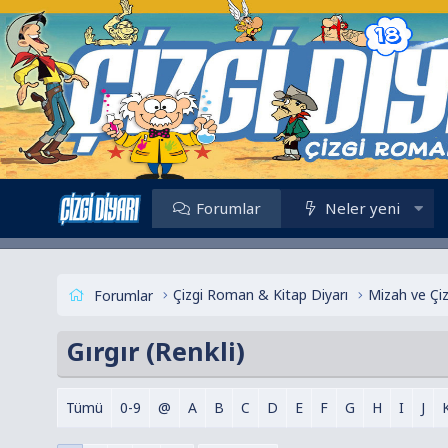
Forumlar
Neler yeni
Çizgi Roman & Kitap Diyarı
Mizah ve Çi
Forumlar
Gırgır (Renkli)
Tümü
0-9
@
A
B
C
D
E
F
G
H
I
J