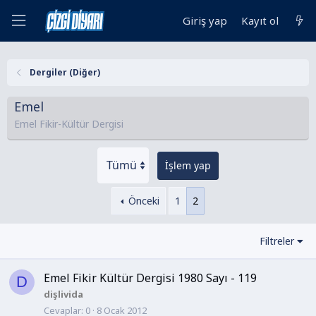
Giriş yap
Kayıt ol
Dergiler (Diğer)
Emel
Emel Fikir-Kültür Dergisi
İşlem yap
Önceki
1
2
Filtreler
Emel Fikir Kültür Dergisi 1980 Sayı - 119
D
dişlivida
Cevaplar
0
8 Ocak 2012