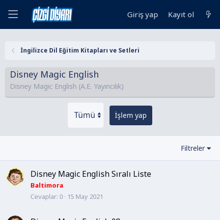
Giriş yap
Kayıt ol
İngilizce Dil Eğitim Kitapları ve Setleri
Disney Magic English
Disney Magic English (A.E. Yayıncılık)
İşlem yap
Filtreler
Disney Magic English Sıralı Liste
Baltimora
Cevaplar
0
15 May 2021