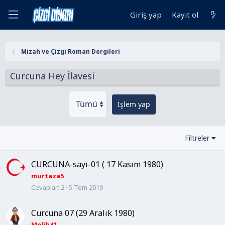
Giriş yap
Kayıt ol
Mizah ve Çizgi Roman Dergileri
Curcuna Hey İlavesi
İşlem yap
Filtreler
CURCUNA-sayı-01 ( 17 Kasım 1980)
murtaza5
Cevaplar
2
5 Tem 2019
Curcuna 07 (29 Aralık 1980)
Melih41