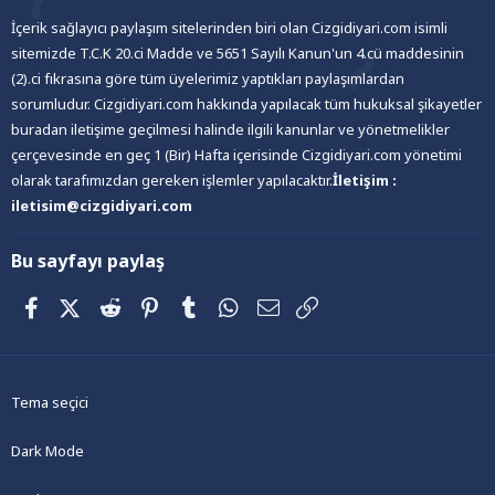
İçerik sağlayıcı paylaşım sitelerinden biri olan Cizgidiyari.com isimli
sitemizde T.C.K 20.ci Madde ve 5651 Sayılı Kanun'un 4.cü maddesinin
(2).ci fıkrasına göre tüm üyelerimiz yaptıkları paylaşımlardan
sorumludur. Cizgidiyari.com hakkında yapılacak tüm hukuksal şikayetler
buradan iletişime geçilmesi halinde ilgili kanunlar ve yönetmelikler
çerçevesinde en geç 1 (Bir) Hafta içerisinde Cizgidiyari.com yönetimi
olarak tarafımızdan gereken işlemler yapılacaktır.
İletişim :
iletisim@cizgidiyari.com
Bu sayfayı paylaş
Facebook
X (Twitter)
Reddit
Pinterest
Tumblr
WhatsApp
E-posta
Link
Tema seçici
Dark Mode