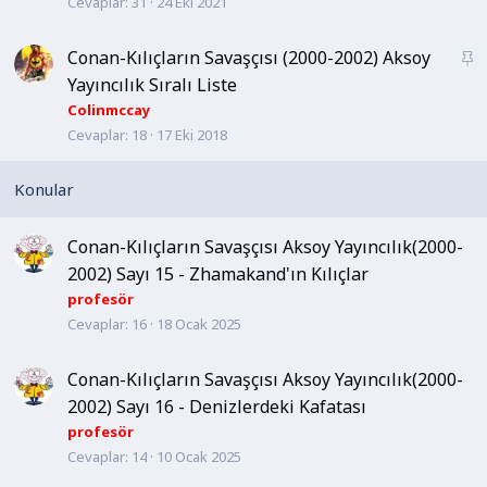
i
Cevaplar
31
24 Eki 2021
t
Conan-Kılıçların Savaşçısı (2000-2002) Aksoy
S
a
Yayıncılık Sıralı Liste
b
Colinmccay
i
Cevaplar
18
17 Eki 2018
t
Conan-Kılıçların Savaşçısı Aksoy Yayıncılık(2000-
2002) Sayı 15 - Zhamakand'ın Kılıçlar
profesör
Cevaplar
16
18 Ocak 2025
Conan-Kılıçların Savaşçısı Aksoy Yayıncılık(2000-
2002) Sayı 16 - Denizlerdeki Kafatası
profesör
Cevaplar
14
10 Ocak 2025