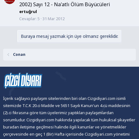
2002) Sayı 12 - Na'atlı Ölüm Büyücüleri
ertuğrul
Cevaplar
5
31 Mar 2012
Buraya mesaj yazmak için üye olmanız gereklidir.
Conan
İçerik sağlayıcı paylaşım sitelerinden biri olan Cizgidiyari.com isimli
sitemizde T.C.K 20.ci Madde ve 5651 Sayılı Kanun'un 4.cü maddesinin
(2).ci fıkrasına göre tüm üyelerimiz yaptıkları paylaşımlardan
sorumludur. Cizgidiyari.com hakkında yapılacak tüm hukuksal şikayetler
buradan iletişime geçilmesi halinde ilgili kanunlar ve yönetmelikler
çerçevesinde en geç 1 (Bir) Hafta içerisinde Cizgidiyari.com yönetimi