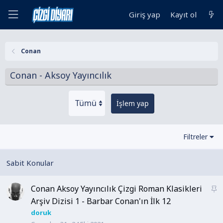
Giriş yap
Kayıt ol
Conan
Conan - Aksoy Yayıncılık
İşlem yap
Filtreler
Conan Aksoy Yayıncılık Çizgi Roman Klasikleri
S
a
Arşiv Dizisi 1 - Barbar Conan'ın İlk 12
b
doruk