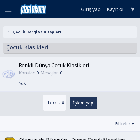
Giriş yap
Kayıt ol
Çocuk Dergi ve Kitapları
Çocuk Klasikleri
Renkli Dünya Çocuk Klasikleri
Konular
0
Mesajlar
0
Yok
İşlem yap
Filtreler