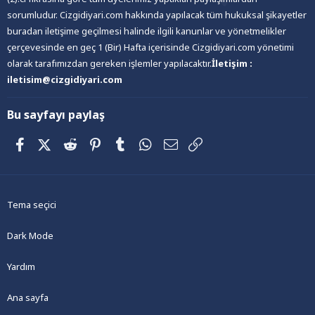
sorumludur. Cizgidiyari.com hakkında yapılacak tüm hukuksal şikayetler
buradan iletişime geçilmesi halinde ilgili kanunlar ve yönetmelikler
çerçevesinde en geç 1 (Bir) Hafta içerisinde Cizgidiyari.com yönetimi
olarak tarafımızdan gereken işlemler yapılacaktır.
İletişim :
iletisim@cizgidiyari.com
Bu sayfayı paylaş
Facebook
X (Twitter)
Reddit
Pinterest
Tumblr
WhatsApp
E-posta
Link
Tema seçici
Dark Mode
Yardım
Ana sayfa