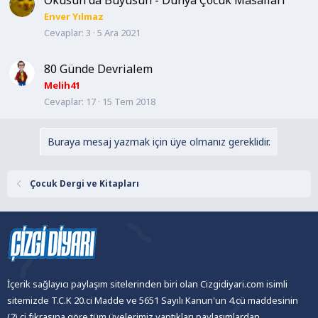
Okusun da Büyüsün - Dünya Çocuk Masalları
Enver Yılmaz
Cevaplar
3
5 Ara 2021
80 Günde Devrialem
Melih41
Cevaplar
17
15 Tem 2018
Buraya mesaj yazmak için üye olmanız gereklidir.
Çocuk Dergi ve Kitapları
İçerik sağlayıcı paylaşım sitelerinden biri olan Cizgidiyari.com isimli
sitemizde T.C.K 20.ci Madde ve 5651 Sayılı Kanun'un 4.cü maddesinin
(2).ci fıkrasına göre tüm üyelerimiz yaptıkları paylaşımlardan