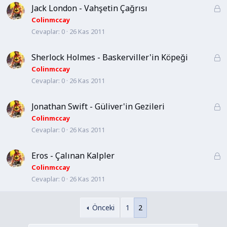
t
Jack London - Vahşetin Çağrısı
K
l
i
Colinmccay
i
Cevaplar
0
26 Kas 2011
l
i
t
Sherlock Holmes - Baskerviller'in Köpeği
K
l
i
Colinmccay
i
Cevaplar
0
26 Kas 2011
l
i
t
Jonathan Swift - Güliver'in Gezileri
K
l
i
Colinmccay
i
Cevaplar
0
26 Kas 2011
l
i
t
Eros - Çalınan Kalpler
K
l
i
Colinmccay
i
Cevaplar
0
26 Kas 2011
l
i
t
Önceki
1
2
l