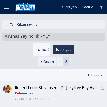
Giriş yap
Kayıt ol
Yeni Çıkan Yayınlar
Arunas Yayıncılık - YÇY
İşlem yap
Önceki
1
2
Filtreler
Robert Louis Stevensen - Dr. Jekyll ve Bay Hyde
K
i
Colinmccay
Cevaplar
0
26 Kas 2011
l
i