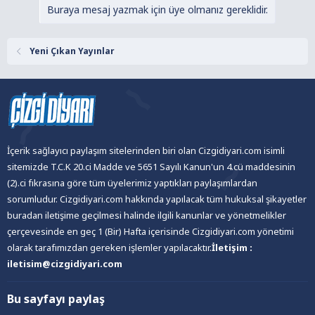
i
Buraya mesaj yazmak için üye olmanız gereklidir.
Yeni Çıkan Yayınlar
İçerik sağlayıcı paylaşım sitelerinden biri olan Cizgidiyari.com isimli
sitemizde T.C.K 20.ci Madde ve 5651 Sayılı Kanun'un 4.cü maddesinin
(2).ci fıkrasına göre tüm üyelerimiz yaptıkları paylaşımlardan
sorumludur. Cizgidiyari.com hakkında yapılacak tüm hukuksal şikayetler
buradan iletişime geçilmesi halinde ilgili kanunlar ve yönetmelikler
çerçevesinde en geç 1 (Bir) Hafta içerisinde Cizgidiyari.com yönetimi
olarak tarafımızdan gereken işlemler yapılacaktır.
İletişim :
iletisim@cizgidiyari.com
Bu sayfayı paylaş