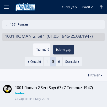
Giriş yap
Kayıt ol
1001 Roman
1001 ROMAN 2. Seri (01.05.1946-25.08.1947)
İşlem yap
Önceki
1
5
6
Sonraki
Filtreler
1001 Roman 2.Seri Sayı 63 (7 Temmuz 1947)
hadon
Cevaplar
4
1 May 2014