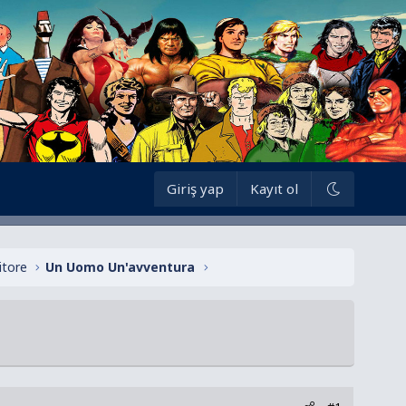
Giriş yap
Kayıt ol
itore
Un Uomo Un'avventura