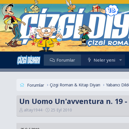
Forumlar
Neler yeni
Çizgi Roman & Kitap Diyarı
Yabancı Dild
Forumlar
Un Uomo Un'avventura n. 19 -
K
B
altay1944
25 Eyl 2010
o
a
n
ş
u
l