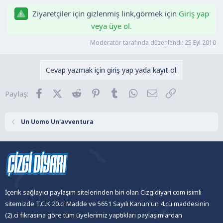
a
i
Ziyaretçiler için gizlenmiş link,görmek için
Giriş yap
n
h
veya üye ol.
i
Moderatör tarafında düzenlendi:
25 Eyl 2010
Cevap yazmak için giriş yap yada kayıt ol.
Facebook
X (Twitter)
Reddit
Pinterest
Tumblr
WhatsApp
E-posta
Link
Paylaş:
Un Uomo Un'avventura
İçerik sağlayıcı paylaşım sitelerinden biri olan Cizgidiyari.com isimli
sitemizde T.C.K 20.ci Madde ve 5651 Sayılı Kanun'un 4.cü maddesinin
(2).ci fıkrasına göre tüm üyelerimiz yaptıkları paylaşımlardan