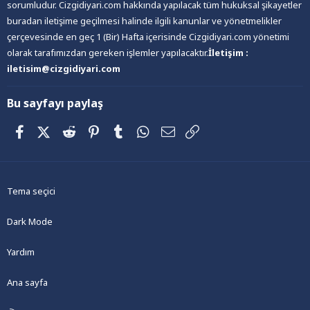
sorumludur. Cizgidiyari.com hakkında yapılacak tüm hukuksal şikayetler
buradan iletişime geçilmesi halinde ilgili kanunlar ve yönetmelikler
çerçevesinde en geç 1 (Bir) Hafta içerisinde Cizgidiyari.com yönetimi
olarak tarafımızdan gereken işlemler yapılacaktır.
İletişim :
iletisim@cizgidiyari.com
Bu sayfayı paylaş
Facebook
X (Twitter)
Reddit
Pinterest
Tumblr
WhatsApp
E-posta
Link
Tema seçici
Dark Mode
Yardım
Ana sayfa