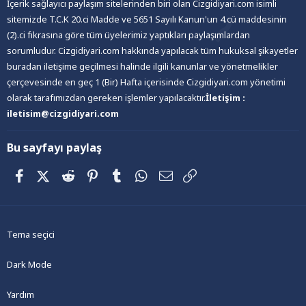
İçerik sağlayıcı paylaşım sitelerinden biri olan Cizgidiyari.com isimli
sitemizde T.C.K 20.ci Madde ve 5651 Sayılı Kanun'un 4.cü maddesinin
(2).ci fıkrasına göre tüm üyelerimiz yaptıkları paylaşımlardan
sorumludur. Cizgidiyari.com hakkında yapılacak tüm hukuksal şikayetler
buradan iletişime geçilmesi halinde ilgili kanunlar ve yönetmelikler
çerçevesinde en geç 1 (Bir) Hafta içerisinde Cizgidiyari.com yönetimi
olarak tarafımızdan gereken işlemler yapılacaktır.
İletişim :
iletisim@cizgidiyari.com
Bu sayfayı paylaş
Facebook
X (Twitter)
Reddit
Pinterest
Tumblr
WhatsApp
E-posta
Link
Tema seçici
Dark Mode
Yardım