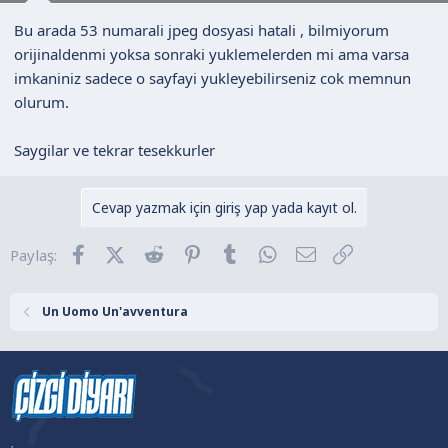
Bu arada 53 numarali jpeg dosyasi hatali , bilmiyorum
orijinaldenmi yoksa sonraki yuklemelerden mi ama varsa
imkaniniz sadece o sayfayi yukleyebilirseniz cok memnun
olurum.
Saygilar ve tekrar tesekkurler
Cevap yazmak için giriş yap yada kayıt ol.
Facebook
X (Twitter)
Reddit
Pinterest
Tumblr
WhatsApp
E-posta
Link
Paylaş:
Un Uomo Un'avventura