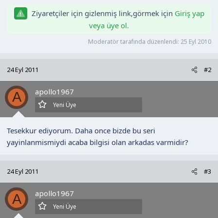
a
i
Ziyaretçiler için gizlenmiş link,görmek için
Giriş yap
n
h
veya üye ol.
i
Moderatör tarafında düzenlendi:
25 Eyl 2010
24 Eyl 2011
#2
apollo1967
A
Yeni Üye
Tesekkur ediyorum. Daha once bizde bu seri
yayinlanmismiydi acaba bilgisi olan arkadas varmidir?
24 Eyl 2011
#3
apollo1967
A
Yeni Üye