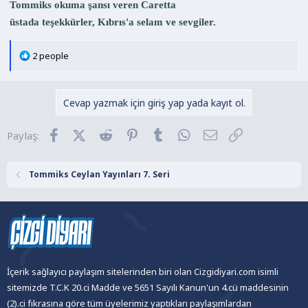
Tommiks okuma şansı veren Caretta
üstada teşekkürler, Kıbrıs'a selam ve sevgiler.
T
2 people
e
p
k
Cevap yazmak için giriş yap yada kayıt ol.
i
l
Facebook
X (Twitter)
Reddit
Pinterest
Tumblr
WhatsApp
E-posta
Link
Paylaş:
e
r
:
Tommiks Ceylan Yayınları 7. Seri
İçerik sağlayıcı paylaşım sitelerinden biri olan Cizgidiyari.com isimli
sitemizde T.C.K 20.ci Madde ve 5651 Sayılı Kanun'un 4.cü maddesinin
(2).ci fıkrasına göre tüm üyelerimiz yaptıkları paylaşımlardan