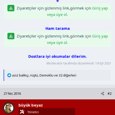
a
i
Ziyaretçiler için gizlenmiş link,görmek için
Giriş yap
n
h
veya üye ol.
i
Ham tarama
Ziyaretçiler için gizlenmiş link,görmek için
Giriş yap
veya üye ol.
Dostlara iyi okumalar dilerim.
Moderatör tarafında düzenlendi:
19 Eyl 2021
T
aziz balıkçı
,
rüştü
,
Demoklu
ve 32 diğerleri
e
p
k
27 Nis 2016
#2
i
l
büyük beyaz
e
r
Yönetici