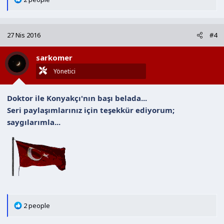
e
p
k
27 Nis 2016
#4
i
l
sarkomer
e
r
Yönetici
:
Doktor ile Konyakçı'nın başı belada...
Seri paylaşımlarınız için teşekkür ediyorum;
saygılarımla...
T
2 people
e