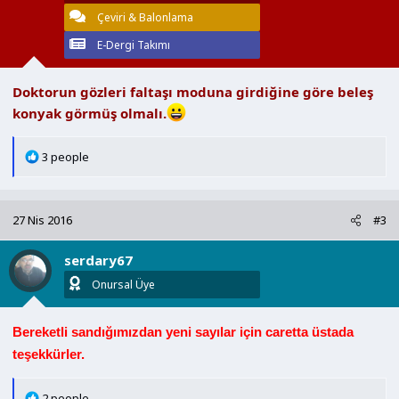
:
Çeviri & Balonlama
E-Dergi Takımı
Doktorun gözleri faltaşı moduna girdiğine göre beleş
konyak görmüş olmalı.
T
3 people
e
p
k
27 Nis 2016
#3
i
l
serdary67
e
r
Onursal Üye
:
Bereketli sandığımızdan yeni sayılar için caretta üstada
teşekkürler.
T
2 people