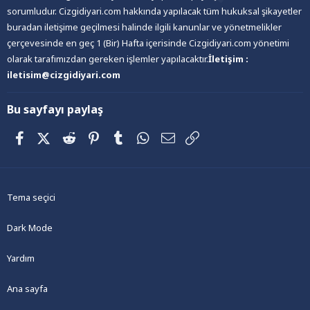
sorumludur. Cizgidiyari.com hakkında yapılacak tüm hukuksal şikayetler
buradan iletişime geçilmesi halinde ilgili kanunlar ve yönetmelikler
çerçevesinde en geç 1 (Bir) Hafta içerisinde Cizgidiyari.com yönetimi
olarak tarafımızdan gereken işlemler yapılacaktır.
İletişim :
iletisim@cizgidiyari.com
Bu sayfayı paylaş
Facebook
X (Twitter)
Reddit
Pinterest
Tumblr
WhatsApp
E-posta
Link
Tema seçici
Dark Mode
Yardım
Ana sayfa