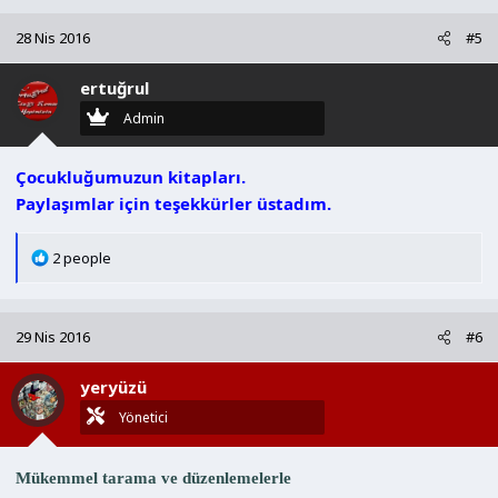
p
k
28 Nis 2016
#5
i
l
ertuğrul
e
r
Admin
:
Çocukluğumuzun kitapları.
Paylaşımlar için teşekkürler üstadım.
T
2 people
e
p
k
29 Nis 2016
#6
i
l
yeryüzü
e
r
Yönetici
:
Mükemmel tarama ve düzenlemelerle