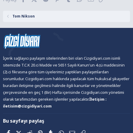
Tom Nikson
İçerik sağlayıcı paylaşım sitelerinden biri olan Cizgidiyari.com isimli
sitemizde T.C.K 20.ci Madde ve 5651 Sayılı Kanun'un 4.cü maddesinin
(2).ci fıkrasına göre tüm üyelerimiz yaptıkları paylaşımlardan
sorumludur. Cizgidiyari.com hakkında yapılacak tüm hukuksal şikayetler
buradan iletişime geçilmesi halinde ilgili kanunlar ve yönetmelikler
çerçevesinde en geç 1 (Bir) Hafta içerisinde Cizgidiyari.com yönetimi
olarak tarafımızdan gereken işlemler yapılacaktır.
İletişim :
iletisim@cizgidiyari.com
Bu sayfayı paylaş
Facebook
X (Twitter)
Reddit
Pinterest
Tumblr
WhatsApp
E-posta
Link