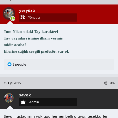
i
l
yeryüzü
e
r
Yönetici
:
Tom Nikson'daki Tay karakteri
Tay yayınları ismine ilham vermiş
midir acaba?
Ellerine sağlık sevgili profesör, var ol.
T
2 people
e
p
k
15 Eyl 2015
#4
i
l
savok
e
r
Admin
:
Sevgili üstadımın yokluğu hemen belli oluyor, teşekkürler