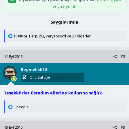
veya üye ol.
Saygılarımla​
T
alialince
,
Harputlu
,
veryabsurd
ve 27 diğerleri
e
p
k
14 Eyl 2015
#2
i
l
Beymelikli18
e
r
Onursal Üye
:
Teşekkürler üstadım ellerine kollarına sağlık
T
3 people
e
p
k
15 Eyl 2015
#3