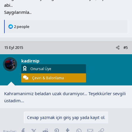
abi..
Saygılarımla..
T
2 people
e
p
k
15 Eyl 2015
#5
i
l
kadirnip
e
r
Onursal Üye
:
Çeviri & Balonlama
Kahramanimiz beladan uzak duramiyor... Teşekkürler sevgili
üstadim...
Cevap yazmak için giriş yap yada kayıt ol.
Facebook
X (Twitter)
Reddit
Pinterest
Tumblr
WhatsApp
E-posta
Link
Paylaş: