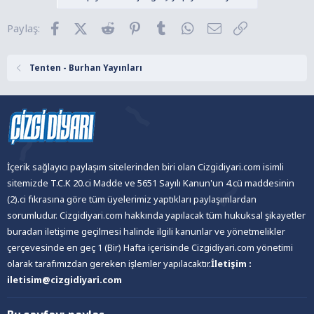
i
l
Facebook
X (Twitter)
Reddit
Pinterest
Tumblr
WhatsApp
E-posta
Link
Paylaş:
e
r
:
Tenten - Burhan Yayınları
İçerik sağlayıcı paylaşım sitelerinden biri olan Cizgidiyari.com isimli
sitemizde T.C.K 20.ci Madde ve 5651 Sayılı Kanun'un 4.cü maddesinin
(2).ci fıkrasına göre tüm üyelerimiz yaptıkları paylaşımlardan
sorumludur. Cizgidiyari.com hakkında yapılacak tüm hukuksal şikayetler
buradan iletişime geçilmesi halinde ilgili kanunlar ve yönetmelikler
çerçevesinde en geç 1 (Bir) Hafta içerisinde Cizgidiyari.com yönetimi
olarak tarafımızdan gereken işlemler yapılacaktır.
İletişim :
iletisim@cizgidiyari.com