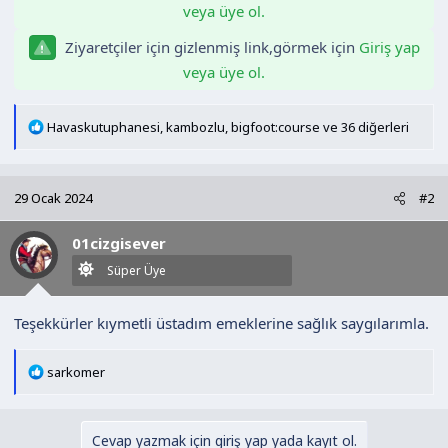
veya üye ol.
Ziyaretçiler için gizlenmiş link,görmek için
Giriş yap
veya üye ol.
T
Havaskutuphanesi
,
kambozlu
,
bigfoot:course
ve 36 diğerleri
e
p
k
29 Ocak 2024
#2
i
l
01cizgisever
e
r
Süper Üye
:
Teşekkürler kıymetli üstadım emeklerine sağlık saygılarımla.
T
sarkomer
e
p
k
Cevap yazmak için giriş yap yada kayıt ol.