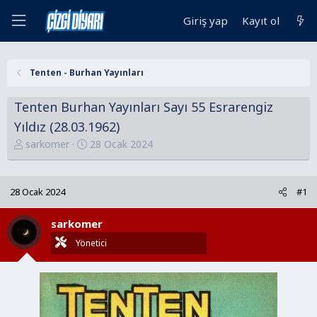
Giriş yap
Kayıt ol
Tenten - Burhan Yayınları
Tenten Burhan Yayınları Sayı 55 Esrarengiz
Yıldız (28.03.1962)
K
B
sarkomer
28 Ocak 2024
o
a
n
ş
u
l
28 Ocak 2024
#1
y
a
u
n
sarkomer
B
g
Yönetici
a
ı
ş
ç
l
t
a
a
t
r