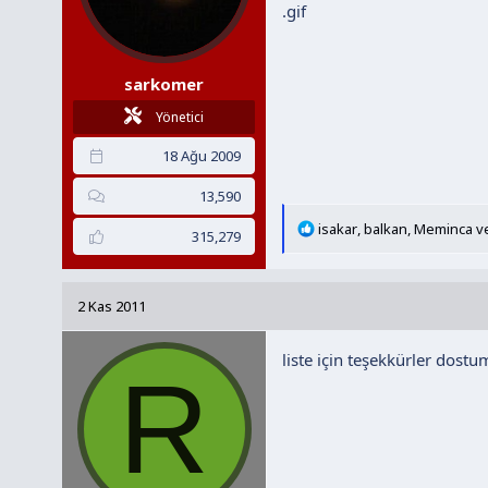
sarkomer
Yönetici
18 Ağu 2009
13,590
T
isakar
,
balkan
,
Meminca
ve
315,279
e
p
k
2 Kas 2011
i
l
liste için teşekkürler dostu
e
R
r
: