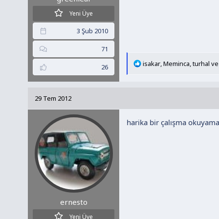
Yeni Üye
3 Şub 2010
71
T
isakar
,
Meminca
,
turhal
ve 
26
e
p
k
29 Tem 2012
i
l
harika bir çalışma okuyamad
e
r
:
ernesto
Yeni Üye