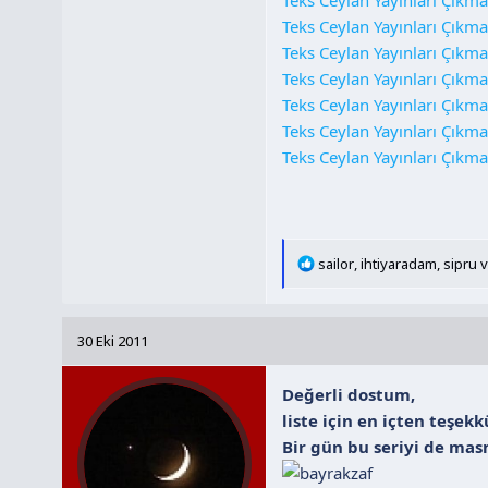
Teks Ceylan Yayınları Çıkma
Teks Ceylan Yayınları Çıkm
Teks Ceylan Yayınları Çıkma
Teks Ceylan Yayınları Çıkma
Teks Ceylan Yayınları Çıkm
Teks Ceylan Yayınları Çıkm
T
sailor
,
ihtiyaradam
,
sipru
v
e
p
k
30 Eki 2011
i
l
Değerli dostum,
e
r
liste için en içten teşek
:
Bir gün bu seriyi de ma