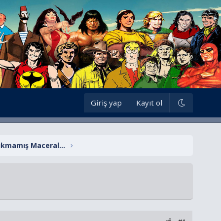
Giriş yap
Kayıt ol
Teks Ceylan Yayınları Çıkmamış Maceralar