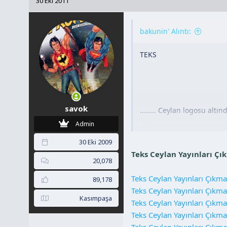
30 Eki 2011
y
a
u
n
bakunin' Alıntı:
B
g
a
ı
TEKS
ş
ç
l
t
a
a
t
r
a
i
savok
........ Ceylan logosu alt
n
h
...
i
Admin
30 Eki 2009
Teks Ceylan Yayınları Ç
20,078
Teks Ceylan Yayınları Çıkma
89,178
Teks Ceylan Yayınları Çıkma
Kasımpaşa
Teks Ceylan Yayınları Çıkma
Teks Ceylan Yayınları Çıkma
Teks Ceylan Yayınları Çıkma