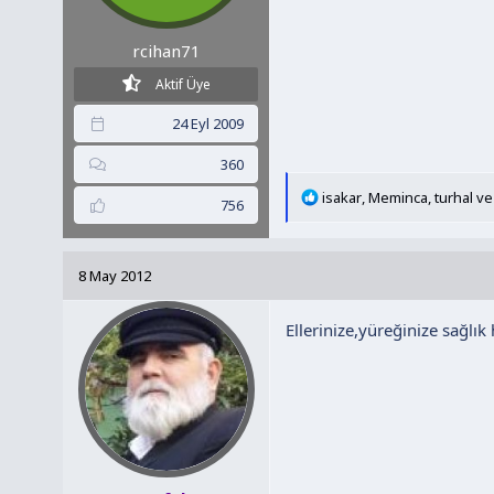
rcihan71
Aktif Üye
24 Eyl 2009
360
T
isakar
,
Meminca
,
turhal
ve 
756
e
p
k
8 May 2012
i
l
Ellerinize,yüreğinize sağlık
e
r
: