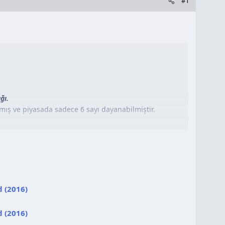
#1
ğı.
lamış ve piyasada sadece 6 sayı dayanabilmiştir.
d (2016)
d (2016)