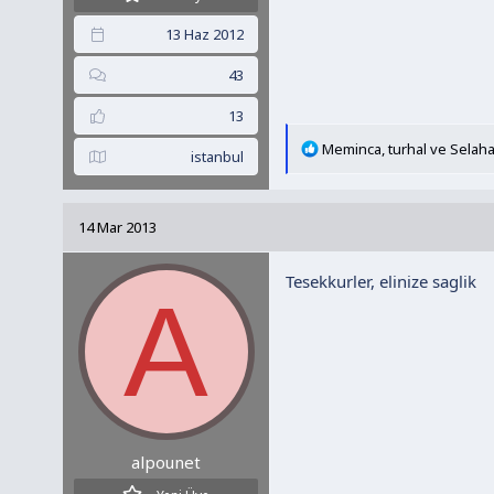
13 Haz 2012
43
13
T
Meminca
,
turhal
ve
Selaha
istanbul
e
p
k
14 Mar 2013
i
l
Tesekkurler, elinize saglik
e
A
r
:
alpounet