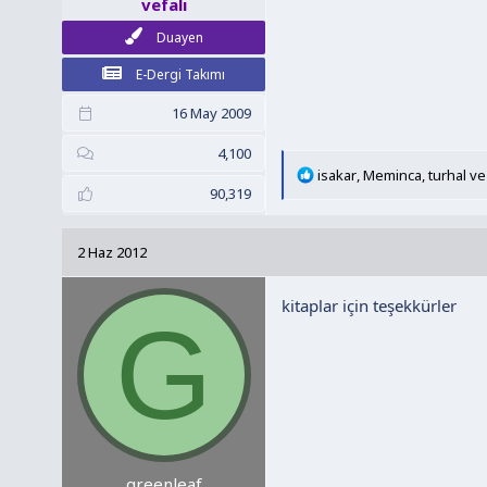
vefalı
Duayen
E-Dergi Takımı
16 May 2009
4,100
T
isakar
,
Meminca
,
turhal
ve 
90,319
e
p
k
2 Haz 2012
i
l
kitaplar için teşekkürler
e
G
r
:
greenleaf