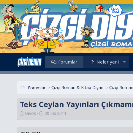
Forumlar
Neler yeni
Çizgi Roman & Kitap Diyarı
Çizgi Roman
Forumlar
Teks Ceylan Yayınları Çıkmam
K
B
savok
30 Eki 2011
o
a
n
ş
u
l