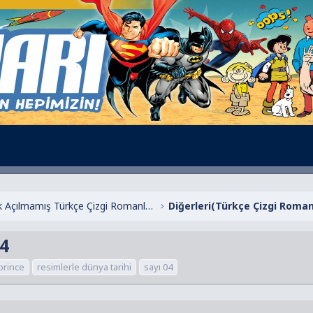
Henüz Başlık Açılmamış Türkçe Çizgi Romanlar
Diğerleri(Türkçe Çizgi Roman
04
prince
resimlerle dünya tarihi
sayı 04