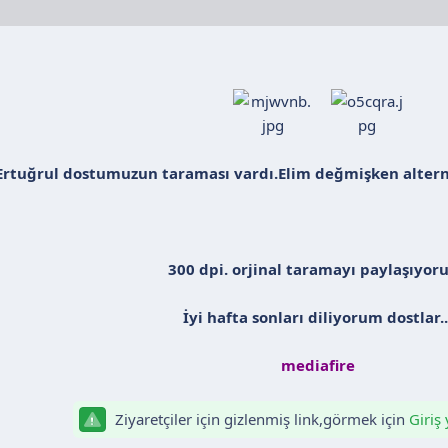
rtuğrul dostumuzun taraması vardı.Elim değmişken alterna
300 dpi. orjinal taramayı paylaşıyor
İyi hafta sonları diliyorum dostlar..
mediafire
Ziyaretçiler için gizlenmiş link,görmek için
Giriş