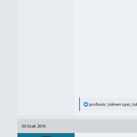
T
profesör
,
(silinen üye)
,
(s
e
p
k
30 Ocak 2016
i
l