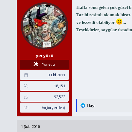
l
e
Hafta sonu gelen çok güzel b
r
Tarihi resimli okumak biraz 
:
ve lezzetli olabiliyor
...
Teşekkürler, saygılar üstadı
yeryüzü
Yönetici
3 Eki 2011
18,151
92,522
T
1 kişi
hiçbiryerde :)
e
p
k
1 Şub 2016
i