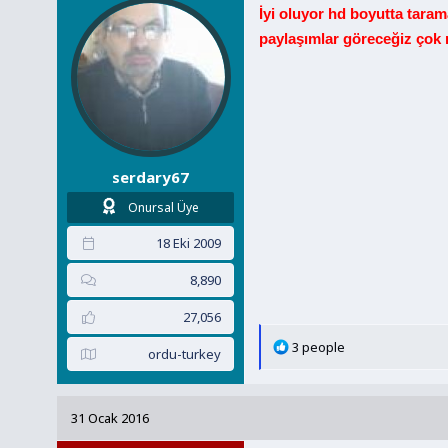
e
İyi oluyor hd boyutta tara
r
paylaşımlar göreceğiz çok
:
serdary67
Onursal Üye
18 Eki 2009
8,890
27,056
T
3 people
ordu-turkey
e
p
k
31 Ocak 2016
i
l