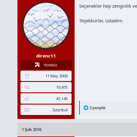
Seçenekler hep zenginlik v
e
r
:
Teşekkürler, üstadım.
direnc11
Yönetici
11 May 2009
10,475
41,145
T
2 people
İstanbul
e
p
k
1 Şub 2016
i