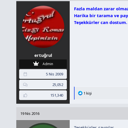
l
Fazla maldan zarar olmaz
e
r
Harika bir tarama ve pay
:
Teşekkürler can dostum.
ertuğrul
Admin
5 Nis 2009
25,052
T
1 kişi
151,340
e
p
k
19 Nis 2016
i
l
Teşekkürler, saygılar
e