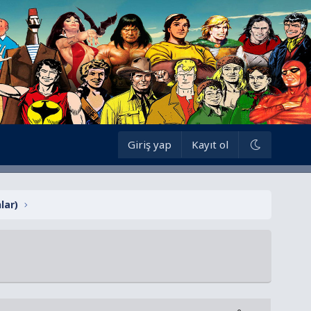
Giriş yap
Kayıt ol
lar)