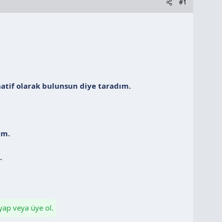
#1
tif olarak bulunsun diye taradım.
um.
.
 yap veya üye ol.