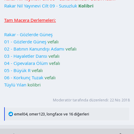
Rakar Nil Yayınevi Cilt 09 - Susuzluk
Kolibri
Tam Macera Derlemeleri:
Rakar - Gözlerde Güneş
01 - Gözlerde Güneş
vefalı
02 - Batının Kanundışı Adamı
vefalı
03 - Hayaletler Dansı
vefalı
04 - Cipevalara Ölüm
vefalı
05 - Büyük R
vefalı
06 - Korkunç Tuzak
vefalı
Tüylü Yılan
kolibri
Moderatör tarafında düzenlendi:
22 Nis 2018
T
emel04
,
omer123
,
longface
ve 16 diğerleri
e
p
k