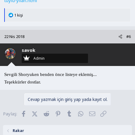
tuylu-yilan.html
T
1 kişi
e
p
k
22 Nis 2018
#6
i
l
savok
e
r
Admin
:
Sevgili Shoryuken benden önce listeye eklemiş...
Teşekkürler dostlar.
Cevap yazmak için giriş yap yada kayıt ol.
Facebook
X (Twitter)
Reddit
Pinterest
Tumblr
WhatsApp
E-posta
Link
Paylaş:
Rakar