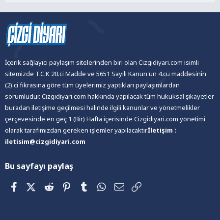
İçerik sağlayıcı paylaşım sitelerinden biri olan Cizgidiyari.com isimli
sitemizde T.C.K 20.ci Madde ve 5651 Sayılı Kanun'un 4.cü maddesinin
(2).ci fıkrasına göre tüm üyelerimiz yaptıkları paylaşımlardan
sorumludur. Cizgidiyari.com hakkında yapılacak tüm hukuksal şikayetler
buradan iletişime geçilmesi halinde ilgili kanunlar ve yönetmelikler
çerçevesinde en geç 1 (Bir) Hafta içerisinde Cizgidiyari.com yönetimi
olarak tarafımızdan gereken işlemler yapılacaktır.
İletişim :
iletisim@cizgidiyari.com
Bu sayfayı paylaş
Facebook
X (Twitter)
Reddit
Pinterest
Tumblr
WhatsApp
E-posta
Link