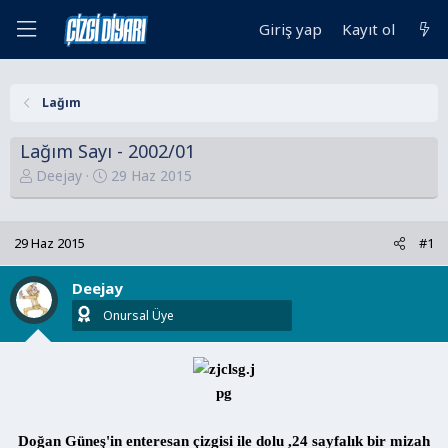
Giriş yap
Kayıt ol
Lağım
Lağım Sayı - 2002/01
K
B
Deejay
29 Haz 2015
o
a
n
ş
u
l
29 Haz 2015
#1
y
a
u
n
Deejay
B
g
Onursal Üye
a
ı
ş
ç
l
t
a
a
t
r
a
i
Doğan Güneş'in enteresan çizgisi ile dolu ,24 sayfalık bir mizah