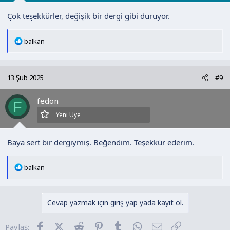
Çok teşekkürler, değişik bir dergi gibi duruyor.
T
balkan
e
p
k
13 Şub 2025
#9
i
l
fedon
e
F
r
Yeni Üye
:
Baya sert bir dergiymiş. Beğendim. Teşekkür ederim.
T
balkan
e
p
k
Cevap yazmak için giriş yap yada kayıt ol.
i
l
Facebook
X (Twitter)
Reddit
Pinterest
Tumblr
WhatsApp
E-posta
Link
Paylaş:
e