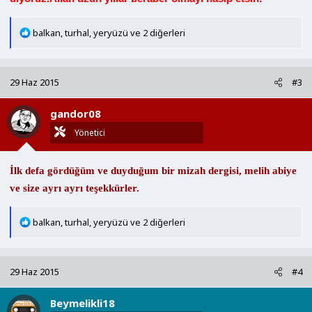
T
balkan
,
turhal
,
yeryüzü
ve 2 diğerleri
e
p
k
29 Haz 2015
#3
i
l
gandor08
e
r
Yönetici
:
İlk defa gördüğüm ve duyduğum bir mizah dergisi, melih abiye
ve size ayrı ayrı teşekkürler.
T
balkan
,
turhal
,
yeryüzü
ve 2 diğerleri
e
p
k
29 Haz 2015
#4
i
l
Beymelikli18
e