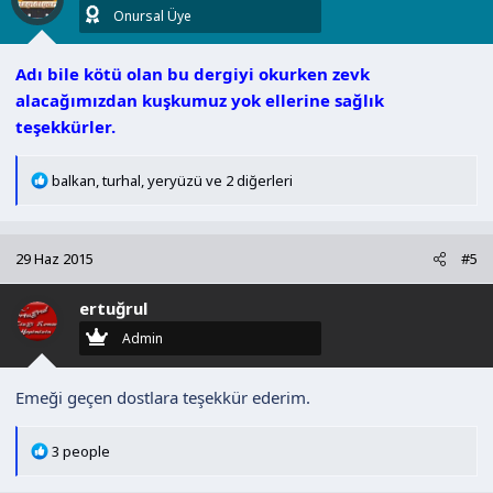
r
Onursal Üye
:
Adı bile kötü olan bu dergiyi okurken zevk
alacağımızdan kuşkumuz yok ellerine sağlık
teşekkürler.
T
balkan
,
turhal
,
yeryüzü
ve 2 diğerleri
e
p
k
29 Haz 2015
#5
i
l
ertuğrul
e
r
Admin
:
Emeği geçen dostlara teşekkür ederim.
T
3 people
e