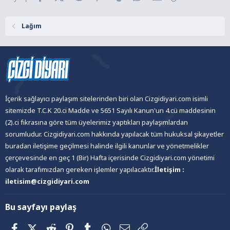
r
:
Lağım
İçerik sağlayıcı paylaşım sitelerinden biri olan Cizgidiyari.com isimli
sitemizde T.C.K 20.ci Madde ve 5651 Sayılı Kanun'un 4.cü maddesinin
(2).ci fıkrasına göre tüm üyelerimiz yaptıkları paylaşımlardan
sorumludur. Cizgidiyari.com hakkında yapılacak tüm hukuksal şikayetler
buradan iletişime geçilmesi halinde ilgili kanunlar ve yönetmelikler
çerçevesinde en geç 1 (Bir) Hafta içerisinde Cizgidiyari.com yönetimi
olarak tarafımızdan gereken işlemler yapılacaktır.
İletişim :
iletisim@cizgidiyari.com
Bu sayfayı paylaş
Facebook
X (Twitter)
Reddit
Pinterest
Tumblr
WhatsApp
E-posta
Link