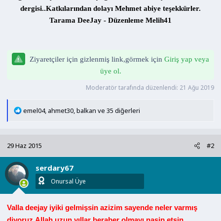
n
h
dergisi..Katkılarından dolayı Mehmet abiye teşekkürler.
i
Tarama DeeJay - Düzenleme Melih41
Ziyaretçiler için gizlenmiş link,görmek için
Giriş yap veya
üye ol.
Moderatör tarafında düzenlendi:
21 Ağu 2019
T
emel04
,
ahmet30
,
balkan
ve 35 diğerleri
e
p
k
29 Haz 2015
#2
i
l
serdary67
e
r
Onursal Üye
:
Valla deejay iyiki gelmişsin azizim sayende neler varmış
diyoruz.Allah uzun yıllar beraber olmayı nasip etsin.