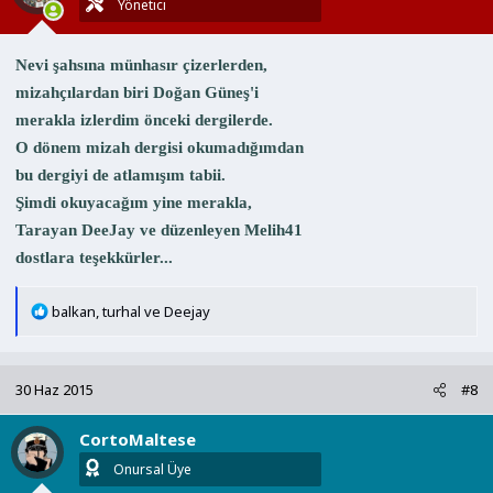
r
Yönetici
:
Nevi şahsına münhasır çizerlerden,
mizahçılardan biri Doğan Güneş'i
merakla izlerdim önceki dergilerde.
O dönem mizah dergisi okumadığımdan
bu dergiyi de atlamışım tabii.
Şimdi okuyacağım yine merakla,
Tarayan DeeJay ve düzenleyen Melih41
dostlara teşekkürler...
T
balkan
,
turhal
ve
Deejay
e
p
k
30 Haz 2015
#8
i
l
CortoMaltese
e
r
Onursal Üye
: