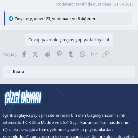
n
h
Moderatör tarafında düzenlendi:
31 Eki 2013
i
T
I'mystery
,
omer123
,
venomaer
ve 8 diğerleri
e
p
k
Cevap yazmak için giriş yap yada kayıt ol.
i
l
Facebook
X (Twitter)
Reddit
Pinterest
Tumblr
WhatsApp
E-posta
Link
Paylaş:
e
r
:
Koala
İçerik sağlayıcı paylaşım sitelerinden biri olan Cizgidiyari.com isimli
sitemizde T.C.K 20.ci Madde ve 5651 Sayılı Kanun'un 4.cü maddesinin
(2).ci fıkrasına göre tüm üyelerimiz yaptıkları paylaşımlardan
sorumludur. Cizgidiyari.com hakkında yapılacak tüm hukuksal şikayetler