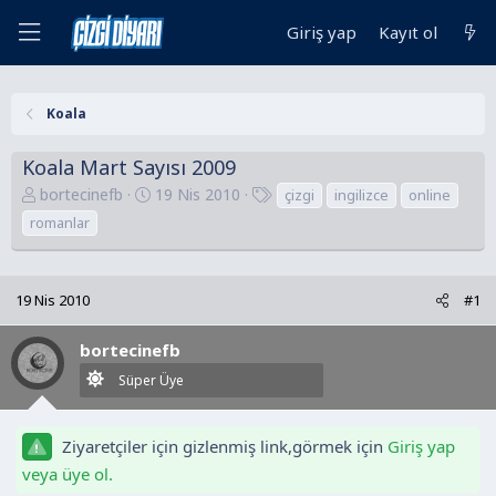
Giriş yap
Kayıt ol
Koala
Koala Mart Sayısı 2009
K
B
E
bortecinefb
19 Nis 2010
çizgi
ingilizce
online
o
a
t
romanlar
n
ş
i
u
l
k
y
a
e
19 Nis 2010
#1
u
n
t
B
g
l
bortecinefb
a
ı
e
Süper Üye
ş
ç
r
l
t
a
a
Ziyaretçiler için gizlenmiş link,görmek için
Giriş yap
t
r
veya üye ol.
a
i