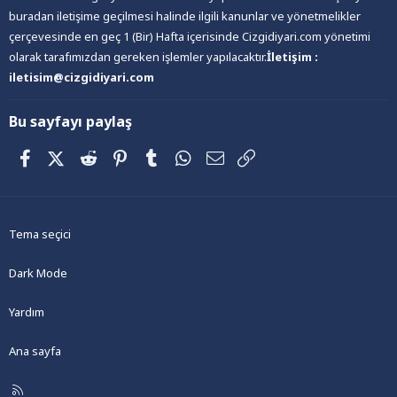
buradan iletişime geçilmesi halinde ilgili kanunlar ve yönetmelikler
çerçevesinde en geç 1 (Bir) Hafta içerisinde Cizgidiyari.com yönetimi
olarak tarafımızdan gereken işlemler yapılacaktır.
İletişim :
iletisim@cizgidiyari.com
Bu sayfayı paylaş
Facebook
X (Twitter)
Reddit
Pinterest
Tumblr
WhatsApp
E-posta
Link
Tema seçici
Dark Mode
Yardım
Ana sayfa
R