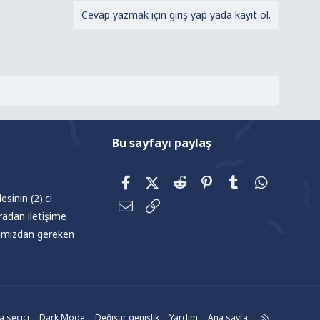
Cevap yazmak için giriş yap yada kayıt ol.
Bu sayfayı paylaş
Facebook
X (Twitter)
Reddit
Pinterest
Tumblr
WhatsAp
sinin (2).ci
E-posta
Link
radan iletişime
afımızdan gereken
R
 seçici
Dark Mode
Değiştir genişlik
Yardım
Ana sayfa