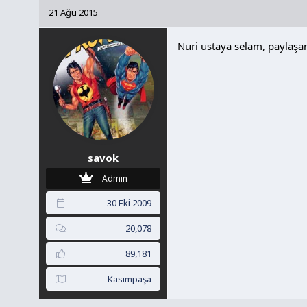
k
21 Ağu 2015
i
l
Nuri ustaya selam, paylaşan
e
r
:
savok
Admin
30 Eki 2009
20,078
89,181
Kasımpaşa