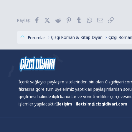
Facebook
X (Twitter)
Reddit
Pinterest
Tumblr
WhatsApp
E-posta
Link
Paylaş:
Çizgi Roman & Kitap Diyarı
Çizgi Roman
Forumlar
İçerik sağlayıcı paylaşım sitelerinden biri olan Cizgidiyari.c
fıkrasına göre tüm üyelerimiz yaptıkları paylaşımlardan sor
geçilmesi halinde ilgili kanunlar ve yönetmelikler çerçevesi
işlemler yapılacaktır.
İletişim : iletisim@cizgidiyari.com