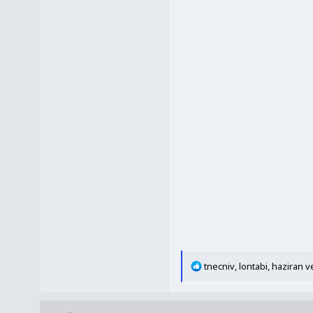
T
tnecniv
,
lontabi
,
haziran
ve
e
p
k