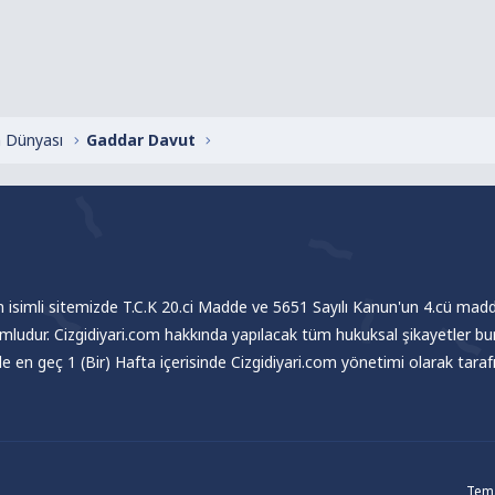
 Dünyası
Gaddar Davut
om isimli sitemizde T.C.K 20.ci Madde ve 5651 Sayılı Kanun'un 4.cü madde
umludur. Cizgidiyari.com hakkında yapılacak tüm hukuksal şikayetler bu
nde en geç 1 (Bir) Hafta içerisinde Cizgidiyari.com yönetimi olarak tar
Tema