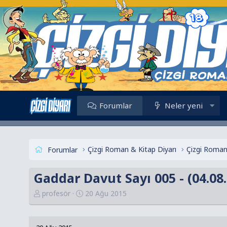
Forumlar
Neler yeni
Çizgi Roman & Kitap Diyarı
Çizgi Roman
Forumlar
Gaddar Davut Sayı 005 - (04.08
K
B
profesör
20 Ağu 2015
o
a
n
ş
u
l