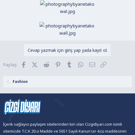
Cevap yazmak için giriş yap yada kayıt ol.
Facebook
X (Twitter)
Reddit
Pinterest
Tumblr
WhatsApp
E-posta
Link
Paylaş:
Fashion
İçerik sağlayıcı paylaşım sitelerinden biri olan Cizgidiyari.com isimli
sitemizde T.C.K 20.ci Madde ve 5651 Sayılı Kanun'un 4.cü maddesinin