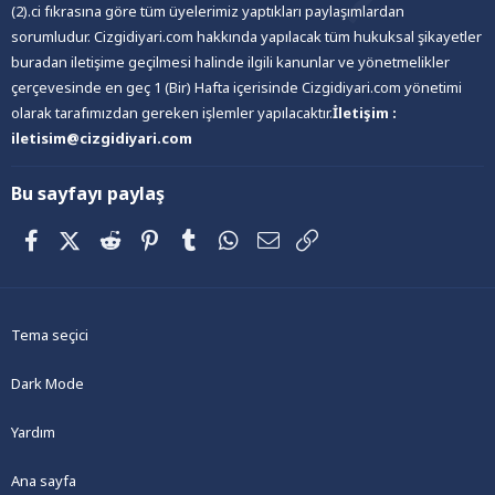
(2).ci fıkrasına göre tüm üyelerimiz yaptıkları paylaşımlardan
sorumludur. Cizgidiyari.com hakkında yapılacak tüm hukuksal şikayetler
buradan iletişime geçilmesi halinde ilgili kanunlar ve yönetmelikler
çerçevesinde en geç 1 (Bir) Hafta içerisinde Cizgidiyari.com yönetimi
olarak tarafımızdan gereken işlemler yapılacaktır.
İletişim :
iletisim@cizgidiyari.com
Bu sayfayı paylaş
Facebook
X (Twitter)
Reddit
Pinterest
Tumblr
WhatsApp
E-posta
Link
Tema seçici
Dark Mode
Yardım
Ana sayfa