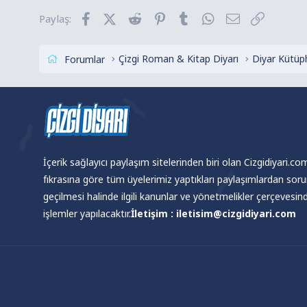
Facebook
X (Twitter)
Reddit
Pinterest
Tumblr
WhatsApp
E-posta
Link
Paylaş:
Çizgi Roman & Kitap Diyarı
Diyar Kütüp
Forumlar
İçerik sağlayıcı paylaşım sitelerinden biri olan Cizgidiyari.c
fıkrasına göre tüm üyelerimiz yaptıkları paylaşımlardan sor
geçilmesi halinde ilgili kanunlar ve yönetmelikler çerçevesi
işlemler yapılacaktır.
İletişim : iletisim@cizgidiyari.com