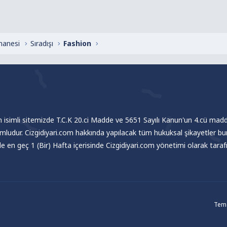
hanesi
Sıradışı
Fashion
om isimli sitemizde T.C.K 20.ci Madde ve 5651 Sayılı Kanun'un 4.cü madde
umludur. Cizgidiyari.com hakkında yapılacak tüm hukuksal şikayetler bu
nde en geç 1 (Bir) Hafta içerisinde Cizgidiyari.com yönetimi olarak tar
Tema