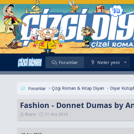
Forumlar
Neler yeni
Çizgi Roman & Kitap Diyarı
Diyar Kütüp
Forumlar
Fashion - Donnet Dumas by An
K
B
ilhanx
21 Ara 2010
o
a
n
ş
u
l