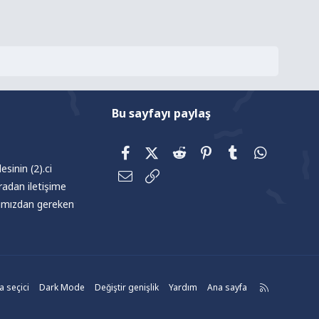
Bu sayfayı paylaş
Facebook
X (Twitter)
Reddit
Pinterest
Tumblr
WhatsAp
sinin (2).ci
E-posta
Link
radan iletişime
afımızdan gereken
R
 seçici
Dark Mode
Değiştir genişlik
Yardım
Ana sayfa
S
S