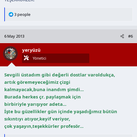
T
3 people
e
p
k
6 May 2013
#6
i
l
yeryüzü
e
r
Yönetici
:
Sevgili üstadım gibi değerli dostlar varoldukça,
artık göremeyeceğimiz çizgi
kalmayacak,buna inandım şimdi...
Burada herkes çr. paylaşmak için
birbiriyle yarışıyor adeta...
İşte bu güzellikler gün içinde yaşadığımız bütün
sıkıntıyı atıyor,keyif veriyor,
çok yaşayın,teşekkürler profesör...