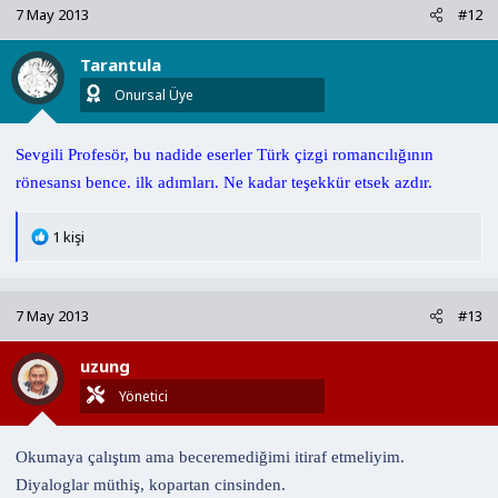
k
7 May 2013
#12
i
l
Tarantula
e
r
Onursal Üye
:
Sevgili Profesör, bu nadide eserler Türk çizgi romancılığının
rönesansı bence. ilk adımları. Ne kadar teşekkür etsek azdır.
T
1 kişi
e
p
k
7 May 2013
#13
i
l
uzung
e
r
Yönetici
:
Okumaya çalıştım ama beceremediğimi itiraf etmeliyim.
Diyaloglar müthiş, kopartan cinsinden.