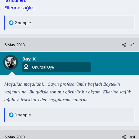
fasikülleri.
Ellerine sağlık.
T
2 people
e
p
k
6 May 2013
#3
i
l
Bay_X
e
r
Onursal Üye
:
Maşallah maşallah!... Sayın profesörümüz başladı Baytekin
yağmuruna. Bu gidişle sonunu görürüz bu akşam. Ellerine sağlık
ağabey, teşekkür eder, saygılarımı sunarım.
T
3 people
e
p
k
6 May 2013
#4