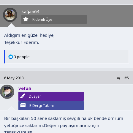
i
l
kağan64
e
r
Kıdemli Üye
:
Aldığım en güzel hediye,
Teşekkür Ederim.
T
3 people
e
p
k
6 May 2013
#5
i
l
vefalı
e
Duayen
r
:
E-Dergi Takımı
Bir başkaları 50 sene saklamış sevgili haluk bende ömrüm
yettiğince saklarım.Değerli paylaşımlarınız için
TEŞEKKÜRLER.