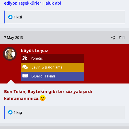
ediyor. Teşekkürler Haluk abi
T
1 kişi
e
p
k
7 May 2013
#11
i
l
büyük beyaz
e
r
Yönetici
:
Çeviri & Balonlama
E-Dergi Takımı
Ben Tekin, Baytekin gibi bir söz yakışırdı
kahramanımıza.
T
1 kişi
e
p