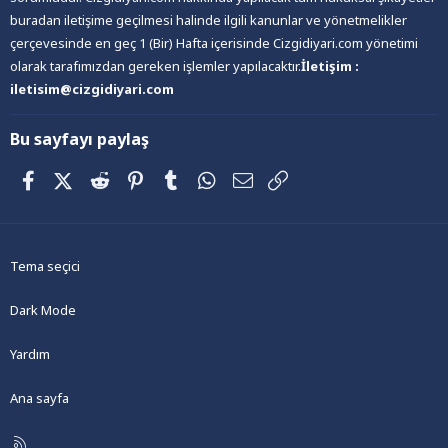
buradan iletişime geçilmesi halinde ilgili kanunlar ve yönetmelikler
çerçevesinde en geç 1 (Bir) Hafta içerisinde Cizgidiyari.com yönetimi
olarak tarafımızdan gereken işlemler yapılacaktır.
İletişim :
iletisim@cizgidiyari.com
Bu sayfayı paylaş
Facebook
X (Twitter)
Reddit
Pinterest
Tumblr
WhatsApp
E-posta
Link
Tema seçici
Dark Mode
Yardım
Ana sayfa
R