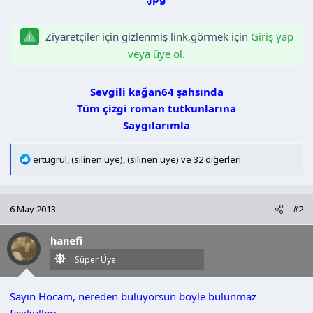
n
h
i
Ziyaretçiler için gizlenmiş link,görmek için
Giriş yap
veya üye ol.
Sevgili kağan64 şahsında
Tüm çizgi roman tutkunlarına
Saygılarımla​
T
ertuğrul
,
(silinen üye)
,
(silinen üye)
ve 32 diğerleri
e
p
k
6 May 2013
#2
i
l
hanefi
e
r
Süper Üye
:
Sayın Hocam, nereden buluyorsun böyle bulunmaz