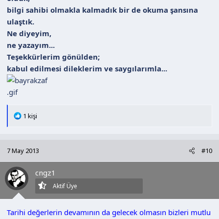
bilgi sahibi olmakla kalmadık bir de okuma şansına
ulaştık.
Ne diyeyim,
ne yazayım...
Teşekkürlerim gönülden;
kabul edilmesi dileklerim ve saygılarımla...
T
1 kişi
e
p
k
7 May 2013
#10
i
l
cngz1
e
r
Aktif Üye
:
Tarihi değerlerin devamının da gelecek olmasın bizleri mutlu