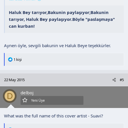
Haluk Bey tarıyor,Bakunin paylaşıyor;Bakunin
tarıyor, Haluk Bey paylaşıyor.Böyle "paslaşmaya"
can kurban!
Aynen öyle, sevgili bakunin ve Haluk Beye teşekkürler.
T
1 kişi
e
p
k
22 May 2015
#5
i
l
delboj
e
D
r
Yeni Üye
:
What was the full name of this cover artist - Suavi?