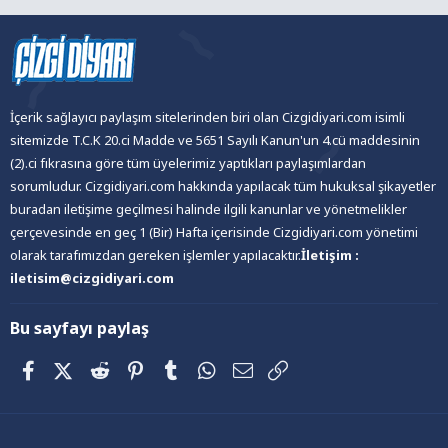
İçerik sağlayıcı paylaşım sitelerinden biri olan Cizgidiyari.com isimli
sitemizde T.C.K 20.ci Madde ve 5651 Sayılı Kanun'un 4.cü maddesinin
(2).ci fıkrasına göre tüm üyelerimiz yaptıkları paylaşımlardan
sorumludur. Cizgidiyari.com hakkında yapılacak tüm hukuksal şikayetler
buradan iletişime geçilmesi halinde ilgili kanunlar ve yönetmelikler
çerçevesinde en geç 1 (Bir) Hafta içerisinde Cizgidiyari.com yönetimi
olarak tarafımızdan gereken işlemler yapılacaktır.
İletişim :
iletisim@cizgidiyari.com
Bu sayfayı paylaş
Facebook
X (Twitter)
Reddit
Pinterest
Tumblr
WhatsApp
E-posta
Link