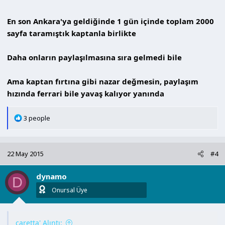
En son Ankara'ya geldiğinde 1 gün içinde toplam 2000
sayfa taramıştık kaptanla birlikte
Daha onların paylaşılmasına sıra gelmedi bile
Ama kaptan fırtına gibi nazar değmesin, paylaşım
hızında ferrari bile yavaş kalıyor yanında
T
3 people
e
p
k
22 May 2015
#4
i
l
dynamo
e
D
r
Onursal Üye
:
caretta' Alıntı: