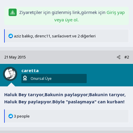
Ziyaretçiler için gizlenmiş link,görmek için
Giriş yap
veya üye ol.
T
aziz balıkçı
,
direnc11
,
sarilacivert
ve 2 diğerleri
e
p
k
21 May 2015
#2
i
l
caretta
e
r
Onursal Üye
:
Haluk Bey tarıyor,Bakunin paylaşıyor;Bakunin tarıyor,
Haluk Bey paylaşıyor.Böyle "paslaşmaya" can kurban!
T
3 people
e
p