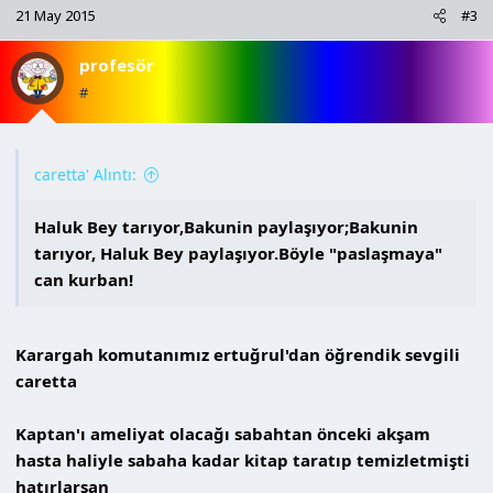
k
21 May 2015
#3
i
l
profesör
e
r
#
:
caretta' Alıntı:
Haluk Bey tarıyor,Bakunin paylaşıyor;Bakunin
tarıyor, Haluk Bey paylaşıyor.Böyle "paslaşmaya"
can kurban!
Karargah komutanımız ertuğrul'dan öğrendik sevgili
caretta
Kaptan'ı ameliyat olacağı sabahtan önceki akşam
hasta haliyle sabaha kadar kitap taratıp temizletmişti
hatırlarsan