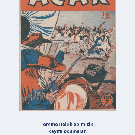
n
h
i
Tarama Haluk abimizin.
Keyifli okumalar.