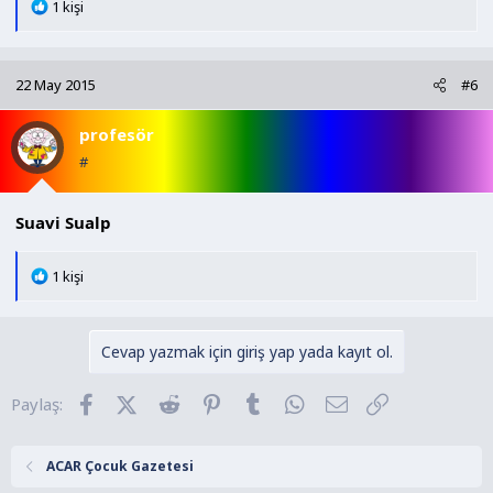
T
1 kişi
e
p
k
22 May 2015
#6
i
l
profesör
e
r
#
:
Suavi Sualp
T
1 kişi
e
p
k
Cevap yazmak için giriş yap yada kayıt ol.
i
l
Facebook
X (Twitter)
Reddit
Pinterest
Tumblr
WhatsApp
E-posta
Link
Paylaş:
e
r
:
ACAR Çocuk Gazetesi